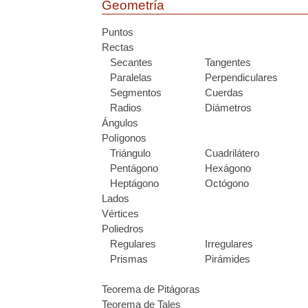
Geometría
Puntos
Rectas
Secantes
Tangentes
Paralelas
Perpendiculares
Segmentos
Cuerdas
Radios
Diámetros
Ángulos
Polígonos
Triángulo
Cuadrilátero
Pentágono
Hexágono
Heptágono
Octógono
Lados
Vértices
Poliedros
Regulares
Irregulares
Prismas
Pirámides
Teorema de Pitágoras
Teorema de Tales