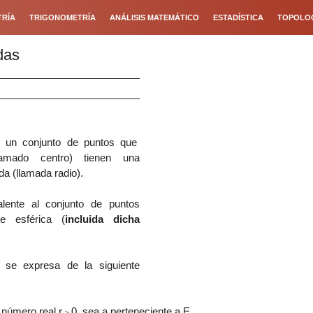
RÍA
TRIGONOMETRÍA
ANÁLISIS MATEMÁTICO
ESTADÍSTICA
TOPOLO
das
 un conjunto de puntos que
lamado centro)
tienen una
da (llamada radio).
alente al conjunto de puntos
ie esférica (
incluida dicha
 se expresa de la siguiente
 número real r
0, sea a perteneciente a E.
≥