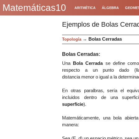
Matemáticas10
ARITMÉTICA
ÁLGEBRA
GEOMET
Ejemplos de Bolas Cerra
→
Bolas Cerradas
Topología
Bolas Cerradas:
Una
Bola Cerrada
se define como
respecto a un punto dado (l
distancia
menor o igual a la determina
En otras paralbras, sería el equiv
incluidos dentro de una superfic
superficie
).
Matemáticamente, una bola abierta
manera:
Sea (E, d) un espacio métrico, sea un