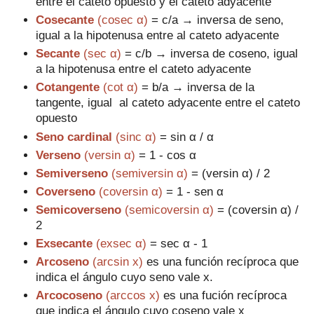
entre el cateto opuesto y el cateto adyacente
Cosecante
(cosec α)
= c/a → inversa de seno,
igual a la hipotenusa entre al cateto adyacente
Secante
(sec α)
= c/b → inversa de coseno, igual
a la hipotenusa entre el cateto adyacente
Cotangente
(cot α)
= b/a → inversa de la
tangente, igual al cateto adyacente entre el cateto
opuesto
Seno cardinal
(sinc α)
= sin α / α
Verseno
(versin α)
= 1 - cos α
Semiverseno
(semiversin α)
= (versin α) / 2
Coverseno
(coversin α)
= 1 - sen α
Semicoverseno
(semicoversin α)
= (coversin α) /
2
Exsecante
(exsec α)
= sec α - 1
Arcoseno
(arcsin x)
es una función recíproca que
indica el ángulo cuyo seno vale x.
Arcocoseno
(arccos x)
es una fución recíproca
que indica el ángulo cuyo coseno vale x