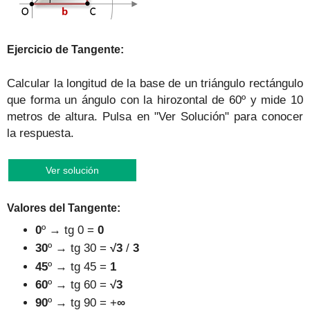
Ejercicio
de
Tangente
:
Calcular la longitud de la base de un triángulo rectángulo
que forma un ángulo con la hiroz
ontal de
60
º y
mide 10
metros de altura
. Pulsa en
"Ver Solución" para conocer
la respuesta.
Ver solución
Valores
del
Tangente
:
0
º
→
tg
0 =
0
30
º
→
tg
30 =
√3
/
3
45
º
→
tg
45 =
1
60
º
→
tg
60 =
√3
90
º
→
tg
90 =
+
∞