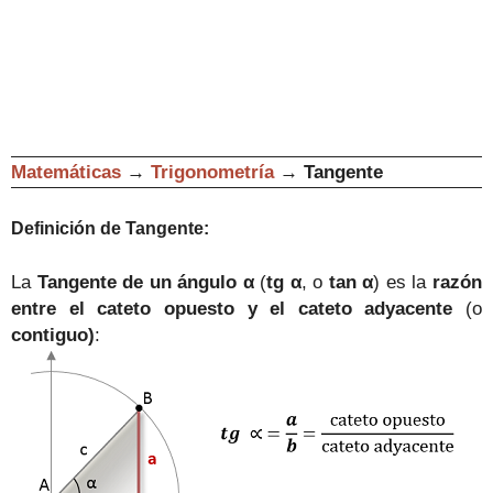
Matemáticas
→
Trigonometría
→
Tangente
Definición de Tangente:
La
Tangente de un ángulo
α
(
tg
α
, o
tan
α
) es la
razón
entre el cateto opuesto y el cateto adyacente
(
o
contiguo)
: