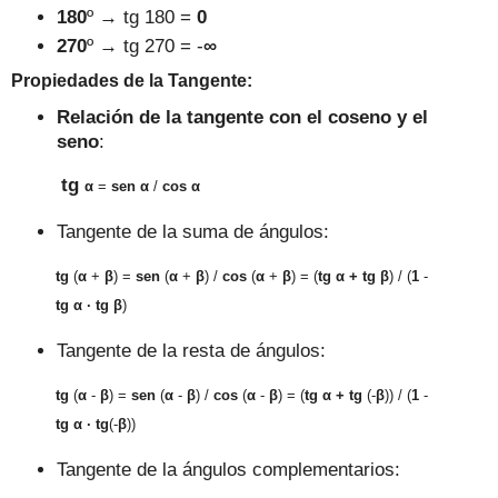
180
º
→
tg
180 =
0
270
º
→
tg
270 =
-
∞
Propiedades de la
Tangente
:
Relación de la tangente con el coseno y el
seno
:
tg
α
=
sen
α
/
cos
α
Tangente
de la suma de ángulos:
tg
(
α
+
β
) =
sen
(
α
+
β
)
/
cos
(
α
+
β
)
= (
tg
α
+ tg
β
) / (
1
-
tg
α ·
tg
β
)
Tangente
de la resta de ángulos:
tg
(
α
-
β
) =
sen
(
α
-
β
)
/
cos
(
α
-
β
)
= (
tg
α
+ tg
(-
β
)
) / (
1
-
tg
α ·
tg
(-
β
))
Tangente
de la
ángulos
complementarios
: