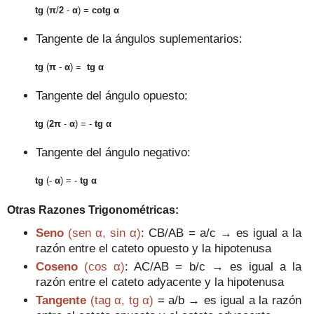
tg
(
π
/
2
-
α
) =
cotg
α
Tangente
de la
ángulos suplementar
ios
:
tg
(
π
-
α
) =
tg
α
Tangente
de
l ángulo op
uesto
:
tg
(
2π
-
α
) = -
tg
α
Tangente
de
l ángulo
negativo
:
tg
(
-
α
) = -
tg
α
Otras Razones Trigonométricas:
Seno
(sen α, sin α)
: CB/AB = a/c → es igual a la
razón entre el cateto opuesto y la hipotenusa
Coseno
(cos α)
: AC/AB = b/c → es igual a la
razón entre el cateto adyacente y la hipotenusa
T
angente
(tag α, tg α)
= a/b → es igual a la razón