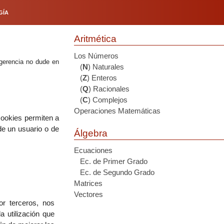
GÍA
Aritmética
Los Números
ugerencia no dude en
(
N
) Naturales
(
Z
) Enteros
(
Q
) Racionales
(
C
) Complejos
Operaciones Matemáticas
cookies permiten a
de un usuario o de
Álgebra
Ecuaciones
Ec. de Primer Grado
Ec. de Segundo Grado
Matrices
Vectores
or terceros, nos
a utilización que