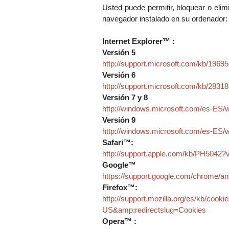
Usted puede permitir, bloquear o elim
navegador instalado en su ordenador:
Internet Explorer™ :
Versión 5
http://support.microsoft.com/kb/1969
Versión 6
http://support.microsoft.com/kb/2831
Versión 7 y 8
http://windows.microsoft.com/es-ES/w
Versión 9
http://windows.microsoft.com/es-ES/
Safari™:
http://support.apple.com/kb/PH5042
Google™
https://support.google.com/chrome/
Firefox™:
http://support.mozilla.org/es/kb/cook
US&amp;redirectslug=Cookies
Opera™ :