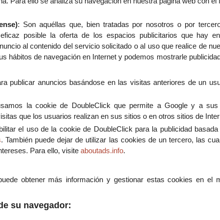
na. Para ello se analiza su navegación en nuestra página web con el f
ense)
: Son aquéllas que, bien tratadas por nosotros o por tercer
ficaz posible la oferta de los espacios publicitarios que hay e
uncio al contenido del servicio solicitado o al uso que realice de nu
us hábitos de navegación en Internet y podemos mostrarle publicida
a publicar anuncios basándose en las visitas anteriores de un usu
usamos la cookie de DoubleClick que permite a Google y a sus 
itas que los usuarios realizan en sus sitios o en otros sitios de Inter
ilitar el uso de la cookie de DoubleClick para la publicidad basada
s
. También puede dejar de utilizar las cookies de un tercero, las cua
tereses. Para ello, visite
aboutads.info
.
puede obtener más información y gestionar estas cookies en el m
de su navegador: