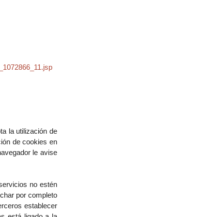
0_1072866_11.jsp
 la utilización de
ción de cookies en
navegador le avise
servicios no estén
echar por completo
erceros establecer
s está ligado a la