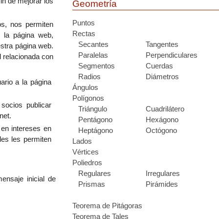
in de mejorar los
Geometría
Puntos
os, nos permiten
Rectas
n la página web,
Secantes
Tangentes
estra página web.
Paralelas
Perpendiculares
d relacionada con
Segmentos
Cuerdas
Radios
Diámetros
ario a la página
Ángulos
Polígonos
socios publicar
Triángulo
Cuadrilátero
net.
Pentágono
Hexágono
 en intereses en
Heptágono
Octógono
les les permiten
Lados
Vértices
Poliedros
Regulares
Irregulares
ensaje inicial de
Prismas
Pirámides
Teorema de Pitágoras
Teorema de Tales