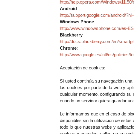
http://help.opera.com/Windows/11.50/
Android
http://support.google.com/android/?hl
Windows Phone
http://www.windowsphone.com/es-ES/
Blackberry
http://docs.blackberry.com/en/smart
Chrome
:
http://www.google.es/intl/es/policies/
Aceptación de cookies:
Si usted continúa su navegación una 
las cookies por parte de la web y apl
cualquier momento, configurando su n
cuando un servidor quiera guardar un
Le informamos que en el caso de bloqu
disponibles sin la utilización de ést
todo lo que nuestras webs y aplicaci
cookies y acceder a ellas en su ord