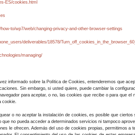
es-ES/cookies.html
=es
how-to/wp7/web/changing-privacy-and-other-browser-settings
phone_users/deliverables/18578/Turn_off_cookies_in_the_browser_6
technologies/managing/
vez informado sobre la Política de Cookies, entenderemos que acepta
icaciones. Sin embargo, si usted quiere, puede cambiar la configura
avegador para aceptar, o no, las cookies que recibe o para que el 
a cookie.
ear o no aceptar la instalación de cookies, es posible que ciertos 
as o que no pueda acceder a determinados servicios ni tampoco aprov
ones le ofrecen. Además del uso de cookies propias, permitimos a t
enador. El consentimiento del uso de las cookies de estas empresa