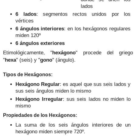
lados
6
lad
os
:
segmentos rectos unidos por los
vértices
6
ángulos interiores
: en los
hexágonos
regulares
miden
120º
6
ángulos exteriores
Etimológicamente, "
hexágono
" procede del griego
"
hexa
" (
seis
) y
"
gono
" (ángulo).
Tipos d
e
Hexágonos
:
Hexágono
Regular
: es a
quel que
sus
seis
lados y
sus
seis
ángulos miden lo mismo
Hexágono Irregular
: sus seis lados
no miden lo
mismo
Propie
dades de los
Hexágonos
:
La suma de
los
seis
ángulos interiores de un
hexágono miden
siempre
720º
.