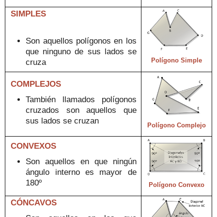
SIMPLES
Son aquellos polígonos en los
que ningun
o
de sus la
dos se
Polígono Simple
cruza
COMPLEJOS
T
ambién lla
mados polígonos
cruzados
son aquellos que
sus lados se cruzan
Polígono Complejo
CONVEXOS
S
on aquellos en que
ningún
ángulo interno es mayor de
180
º
Polígono Convexo
CÓNCAVOS