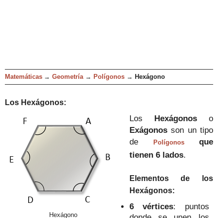
Matemáticas
→
Geometría
→
Polígonos
→
Hexágono
Los
Hexágonos
:
Los
Hexágonos
o
Exágonos
son un tipo
de
que
Polígonos
tienen
6
lados
.
Elementos
d
e los
Hexágonos
:
6
vértices
:
puntos
Hexágono
donde se unen los