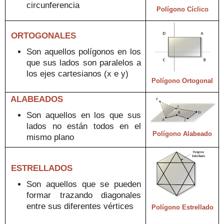
circunferencia
Polígono Cíclico
ORTOGONALES
Son aquellos polígonos
en
los
que
sus lados son paralelos a
los e
jes cartesianos (x e y)
Polígono
Ortogonal
ALABEADOS
S
on
aquellos
en los
que sus
lados no está
n todos en el
Polígono Alabeado
mismo plano
ESTRELLADOS
S
on
aquellos
que
se
pueden
forma
r trazando diagonales
entre sus diferentes vértices
Polígono Estrellado