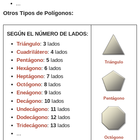
...
Otros Tipos
de Polígonos
:
SEGÚN EL NÚMERO DE LADOS
:
Triángulo
:
3
lados
Cuadrilátero
:
4
lados
Pentágono
:
5
lados
Triángulo
Hexágono
:
6
lados
Heptá
gono
:
7
lados
Octógono
:
8
lados
Eneágono
:
9
lados
Pentágono
Decágono
:
10
lados
Undecágono
:
11
lados
Dodecágono
:
12
lados
Tridecágono
:
13
lados
...
Octógono