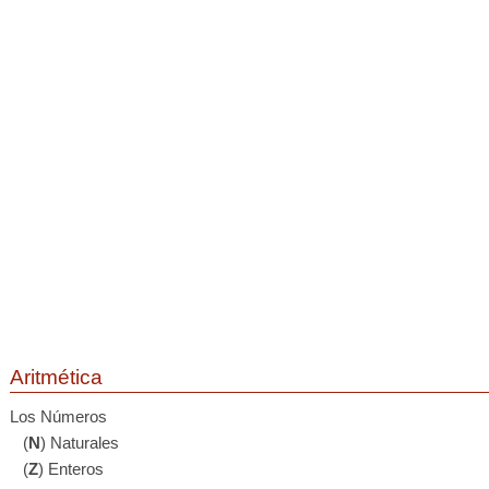
Aritmética
Los Números
(
N
) Naturales
(
Z
) Enteros