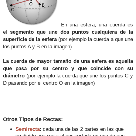
En una esfera, una cuerda es
el
segmento que une dos puntos cualquiera de la
superficie de la esfera
(por ejemplo la cuerda a que une
los puntos A y B en la imagen).
La cuerda de mayor tamaño de una esfera es aquella
que pasa por su centro y que coincide con su
diámetro
(por ejemplo la cuerda que une los puntos C y
D pasando por el centro O en la imagen)
Otros Tipos
de
Rectas
:
Semirecta
: cada una de las
2
partes en las que
se divide una recta al ser cortada en
uno
de sus