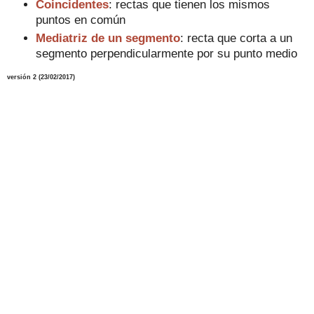
Coincidentes
: rectas que tienen los mismos
puntos en común
Mediatriz de un segmento
:
recta que corta a un
segmento
perpendicularmente por su punto medio
versión
2
(
23
/02/2017
)