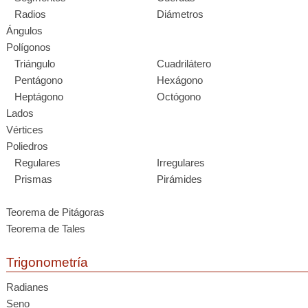
Radios
Diámetros
Ángulos
Polígonos
Triángulo
Cuadrilátero
Pentágono
Hexágono
Heptágono
Octógono
Lados
Vértices
Poliedros
Regulares
Irregulares
Prismas
Pirámides
Teorema de Pitágoras
Teorema de Tales
Trigonometría
Radianes
Seno