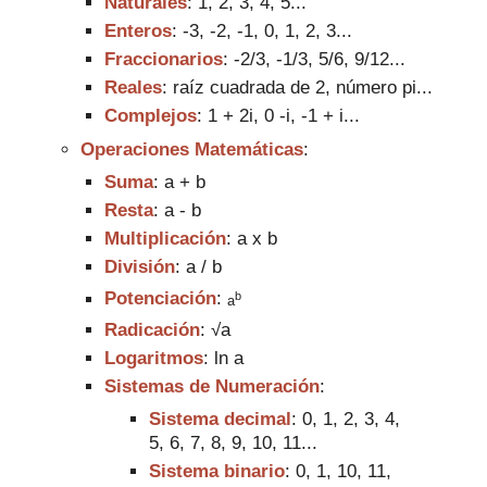
Naturales
: 1, 2, 3, 4, 5...
Enteros
: -3, -2, -1,
0, 1, 2, 3...
Fraccionarios
:
-2/3, -1/3, 5/6, 9/1
2...
Reales
: raí
z cuadrada de 2, número pi
...
Complejos
: 1 + 2i,
0
-i, -1 + i...
Operaciones Matemáticas
:
Suma
: a + b
Resta
: a - b
Multiplicación
: a
x b
División
: a
/
b
b
Potenciación
:
a
Radicación
:
√a
Logaritmos
: ln a
Sistemas de Numeración
:
Sistema decimal
: 0, 1,
2, 3, 4,
5, 6, 7
, 8, 9, 10, 11
...
Sistema binario
: 0, 1,
10, 11,