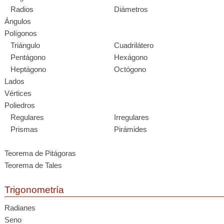
Radios
Diámetros
Ángulos
Polígonos
Triángulo
Cuadrilátero
Pentágono
Hexágono
Heptágono
Octógono
Lados
Vértices
Poliedros
Regulares
Irregulares
Prismas
Pirámides
Teorema de Pitágoras
Teorema de Tales
Trigonometría
Radianes
Seno