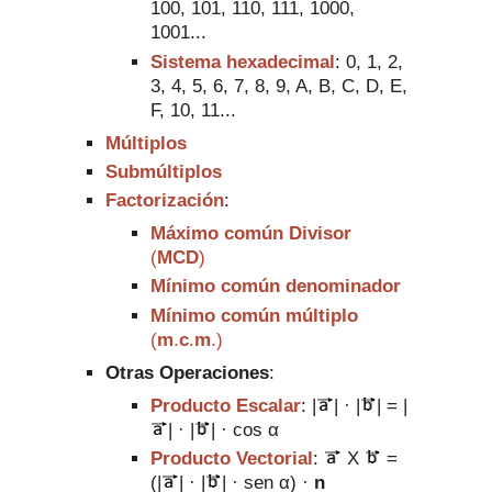
100, 101, 11
0, 111, 1000,
1001...
Sistema hexadecimal
: 0, 1, 2,
3, 4, 5, 6, 7, 8, 9, A, B,
C, D, E,
F, 10, 11...
Múltiplos
Submúltiplos
Factorización
:
Máximo común Divisor
(
MCD
)
Míni
mo común denominador
Mínimo común múltip
lo
(
m
.
c
.
m
.
)
Otras Operaciones
:
Producto Escalar
:
|
| ·
|
| =
|
| ·
|
| · cos
α
Producto Vectorial
:
X
=
(
|
| ·
|
| · sen
α) ·
n