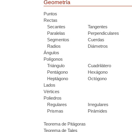
Geometría
Puntos
Rectas
Secantes
Tangentes
Paralelas
Perpendiculares
Segmentos
Cuerdas
Radios
Diámetros
Ángulos
Polígonos
Triángulo
Cuadrilátero
Pentágono
Hexágono
Heptágono
Octógono
Lados
Vértices
Poliedros
Regulares
Irregulares
Prismas
Pirámides
Teorema de Pitágoras
Teorema de Tales