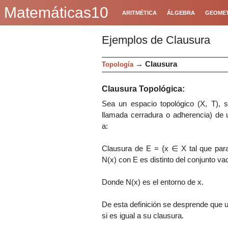
Matemáticas10
ARITMÉTICA
ÁLGEBRA
GEOMET
Ejemplos de Clausura
→
Clausura
Topología
Clausura Topológica:
Sea un espacio topológico (X, T), s
llamada cerradura o adherencia) de
a:
Clausura de E = {x
∈ X tal que para
N(x) con E es distinto del conjunto va
Donde N(x) es el entorno de x.
De esta definición se desprende que u
si es igual a su clausura.