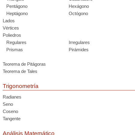
Pentágono
Hexágono
Heptágono
Octógono
Lados
Vértices
Poliedros
Regulares
Irregulares
Prismas
Pirámides
Teorema de Pitágoras
Teorema de Tales
Trigonometría
Radianes
Seno
Coseno
Tangente
Análisis Matemático