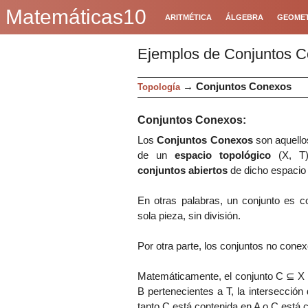
Matemáticas10
ARITMÉTICA
ÁLGEBRA
GEOMET
Ejemplos de Conjuntos 
→
Conjuntos Conexos
Topología
Conjuntos Conexos:
Los
Conjuntos Conexos
son aquello
de un
espacio topológico
(X, T)
conjuntos abiertos
de dicho espacio 
En otras palabras, un conjunto es 
sola pieza, sin división.
Por otra parte, los conjuntos no con
Matemáticamente, el conjunto C
⊆ X 
B pertenecientes a T, la intersección
tanto C está contenida en A o C está 