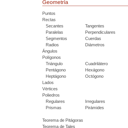
Geometría
Puntos
Rectas
Secantes
Tangentes
Paralelas
Perpendiculares
Segmentos
Cuerdas
Radios
Diámetros
Ángulos
Polígonos
Triángulo
Cuadrilátero
Pentágono
Hexágono
Heptágono
Octógono
Lados
Vértices
Poliedros
Regulares
Irregulares
Prismas
Pirámides
Teorema de Pitágoras
Teorema de Tales