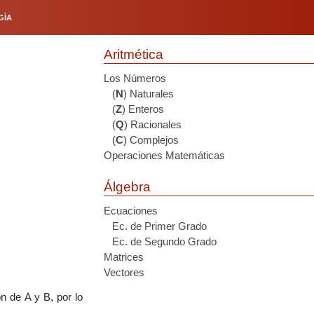
GÍA
Aritmética
Los Números
(
N
) Naturales
(
Z
) Enteros
(
Q
) Racionales
(
C
) Complejos
Operaciones Matemáticas
Álgebra
Ecuaciones
Ec. de Primer Grado
Ec. de Segundo Grado
Matrices
Vectores
n de A y B, por lo