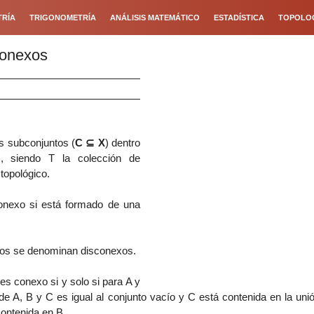
RÍA
TRIGONOMETRÍA
ANÁLISIS MATEMÁTICO
ESTADÍSTICA
TOPOLO
Conexos
s subconjuntos (
C
⊆ X
) dentro
, siendo T la colección de
topológico.
conexo si está formado de una
exos se denominan disconexos.
es conexo si y solo si para A y
 de A, B y C es igual al conjunto vacío y C está contenida en la unió
contenida en B.