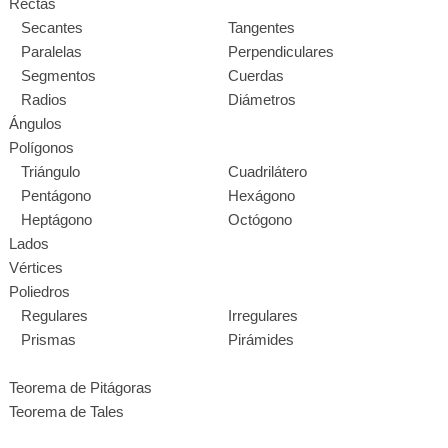
Rectas
Secantes
Tangentes
Paralelas
Perpendiculares
Segmentos
Cuerdas
Radios
Diámetros
Ángulos
Polígonos
Triángulo
Cuadrilátero
Pentágono
Hexágono
Heptágono
Octógono
Lados
Vértices
Poliedros
Regulares
Irregulares
Prismas
Pirámides
Teorema de Pitágoras
Teorema de Tales