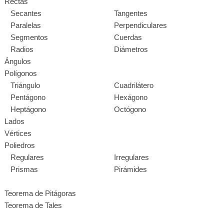
Rectas
Secantes
Tangentes
Paralelas
Perpendiculares
Segmentos
Cuerdas
Radios
Diámetros
Ángulos
Polígonos
Triángulo
Cuadrilátero
Pentágono
Hexágono
Heptágono
Octógono
Lados
Vértices
Poliedros
Regulares
Irregulares
Prismas
Pirámides
Teorema de Pitágoras
Teorema de Tales