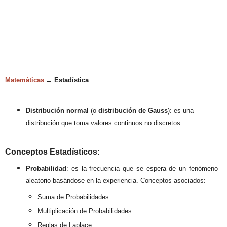
Matemáticas
→
Estadística
Distribución normal
(o
distr
ibución de Gauss
)
:
es
una
distribución
que toma valores continuos no dis
cretos.
Conceptos
Estadístic
os
:
Probabilidad
: es la frecuencia
que se espera de un fenó
meno
aleatorio basándose en la experiencia. Conceptos as
ociados:
Sum
a de Probabilidades
Multiplicación de Probabilidades
Reglas de Lap
lace