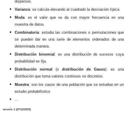
dispersos.
Varianza
:
se calc
ula elev
ando al cuadrado la desviación típica.
Moda
: es el valor que se d
a con mayor frecuencia en una
muestra de datos.
Combinatoria
: estudia las combinaciones
o permutaciones que
se pueden dar en una serie de elementos ordenados de una
determinada manera.
Distribución binomial
:
es una
distribución de sucesos
cuya
probabilidad es fija.
Distribución normal
(o
distr
ibución de Gauss
)
:
es
una
distribución
que toma valores continuos no dis
cretos.
Muestra
: son los
casos de una población
que se estudian
en un
estudio probabilístico
...
versión 1 (
27/12
/2015)