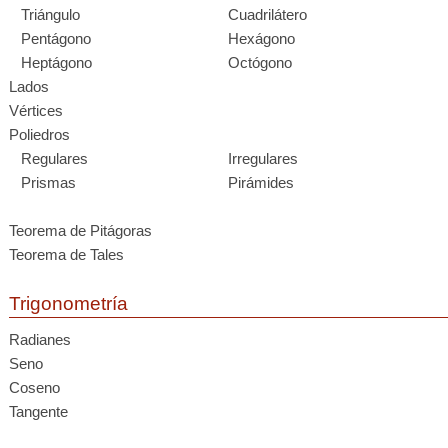
Triángulo
Cuadrilátero
Pentágono
Hexágono
Heptágono
Octógono
Lados
Vértices
Poliedros
Regulares
Irregulares
Prismas
Pirámides
Teorema de Pitágoras
Teorema de Tales
Trigonometría
Radianes
Seno
Coseno
Tangente