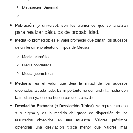
Distribución Binomial
...
Población
(o universo)
:
son los elementos que se
analizan
para
realizar cálculos de prob
abilidad.
Media
(o promedio): es el valor promedio que toman los sucesos
de un fenómeno aleatorio
. Tipos de Medias:
Media aritmética
Media ponderada
Media geométrica
Mediana
: es el valor que deja l
a mitad de los sucesos
ordenados
a cada lado
. Es importante no c
onfundir la media con
la mediana ya que
no tienen por qué co
incidir.
De
sviación Estándar
(o
Desviación Típica
):
se representa con
s o sigma y es la medida de
l grado de dispersión de los
resultados obtenidos
en una muestra. Valores próximos
obtendrán un
a desviación típica menor que valores más