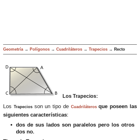
Geometría
→
Polígonos
→
Cuadriláteros
→
Trapecios
→
Recto
Los
Trapecios
:
Los
son un tipo de
que
poseen la
s
Trapecios
Cuadriláteros
siguientes características
:
dos de sus lados son para
lelos pero los otros
dos no.