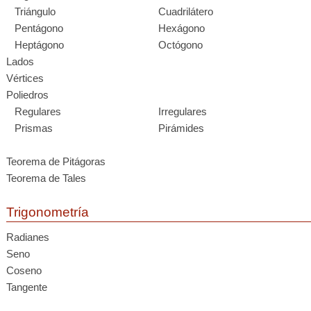
Triángulo
Cuadrilátero
Pentágono
Hexágono
Heptágono
Octógono
Lados
Vértices
Poliedros
Regulares
Irregulares
Prismas
Pirámides
Teorema de Pitágoras
Teorema de Tales
Trigonometría
Radianes
Seno
Coseno
Tangente