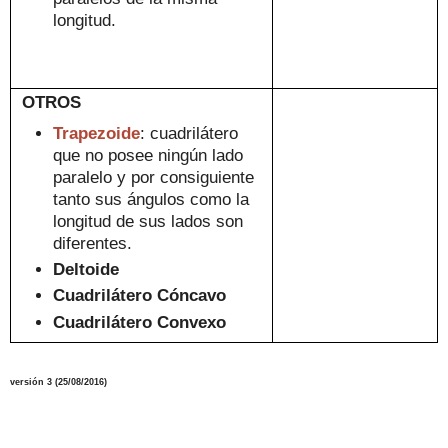
longitud
.
OTROS
Trapezoide
: cuadrilátero
que no posee ningún lado
paralelo y por consiguiente
tanto sus ángulos como
la
__________________
longitud de sus lados son
diferentes.
Deltoide
Cuadrilátero
Cóncavo
Cuadrilátero C
onvexo
versión
3
(
25/08
/2016
)