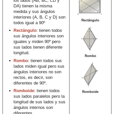
los lados (AB, BC, CD y
DA) tienen la misma
medida y sus
ángulos
interio
res (A, B, C y D) son
Rectángulo
todos igual a 90º
Rect
ángulo
:
tienen
todos
sus ángulos
interiores son
iguales
y miden 90º pero
sus lados
tienen diferente
longi
tud.
Rombo
Rombo
:
tienen
todos sus
lados miden igual pero sus
ángulos interiores
no son
rectos, es d
ecir
, son
diferentes de 90º.
Romboide
:
tienen
todos
Romboide
sus lados paralelos pero la
longi
tud de sus lados
y
sus
ángulos inter
nos son
diferentes.