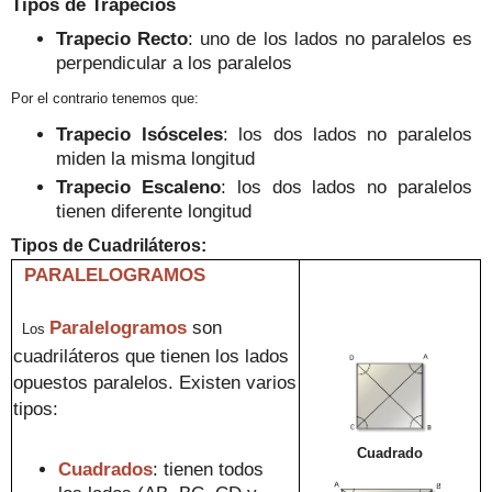
Tipos de Trapecios
Trapecio Recto
: uno de los lados no paralelos es
perpendicular a los paralelos
Por el contrari
o tenemos que:
Trapecio Is
ósceles
: los dos lados no paralelos
miden la misma longitud
Trapecio
Escaleno
: los dos lados no paralelos
tienen diferente longitud
Tipos de
Cuadriláteros
:
PARALELOGRAMOS
Paralelogramos
son
Los
cuadriláteros que tienen los lados
opuestos
paralelos. Existen
varios
tipos:
Cuadrado
Cuadrados
:
tienen todos