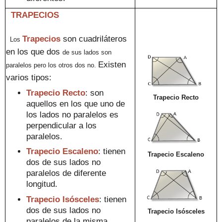
TRAPECIOS
Trapeci
os
son cuadriláteros
Los
en los que
dos
de sus lados son
Existen
para
lelo
s pero los otros dos no.
varios tipos:
Trapecio Recto
:
son
Trapecio Recto
aquellos e
n los que
uno de
los lados no paralelos es
perpendicular
a los
paralelos.
Trapecio Escaleno
:
tienen
Trapecio Escaleno
dos de sus
lados no
paralelos
de
diferente
longitud
.
Trapecio Isósceles
:
tienen
dos de sus
lados no
Trapecio Isósceles
paralelos
de
la misma