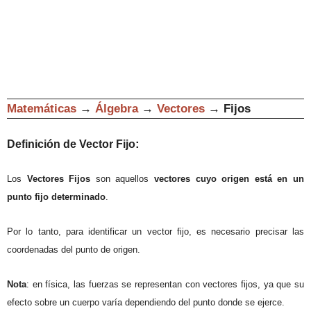
Matemáticas
→
Álgebra
→
Vectores
→
Fijos
:
Definición de Vector
Fijo
Los
Vectores Fijos
son aquellos
vectores cuyo origen
est
á en un
punto
fijo determinado
.
Por lo tanto, para
identificar un vector
fijo, es necesario pr
ecisar las
coordenadas del punto de origen
.
Nota
: en física
, las fuerzas se
representan con vectores fijos
, ya que
su
efecto sobre un cuerpo varía dependiendo del punto donde se
ej
erce.