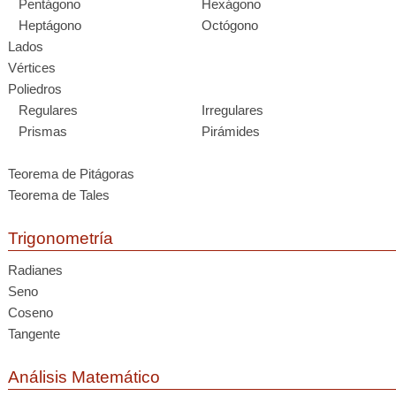
Pentágono
Hexágono
Heptágono
Octógono
Lados
Vértices
Poliedros
Regulares
Irregulares
Prismas
Pirámides
Teorema de Pitágoras
Teorema de Tales
Trigonometría
Radianes
Seno
Coseno
Tangente
Análisis Matemático