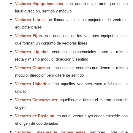
Vectores Equipotenciales
:
son aquellos vectores que tienen
igual dirección, sentido y módulo
Vectores Libres
: s
e llaman a sí a los conjuntos de vectores
equipotenciales
Vectores Fijos
: s
on cada uno de los vec
tores equipotenciales
que forman un conjunto de vectores libres
Vectores Ligados
: vectores e
q
uipotencia
les sobre la misma
recta y mismo módulo, dirección y sentido
Vectores Opuestos
: son aquellos vectores que tienen el mismo
módulo, dirección
pero diferente sentido
Vectores Unitarios
: son aquellos vectores cuyo módulo es la
unidad
.
Vectores Concurrentes
: aquellos que
tie
nen el mismo punto de
origen
Vectores de Posición
: es aquel vector
cuyo origen coincide con
el origen de coordenadas
Vectores Linealmente Dependientes
: vectores libres
que