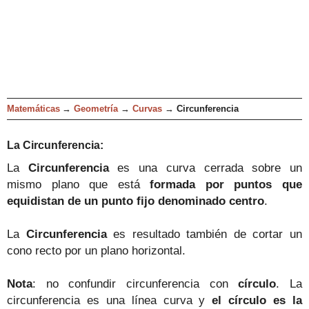
Matemáticas
→
Geometría
→
Curvas
→
Circunferencia
L
a
Circunferencia
:
L
a
Circunferencia
es una
curva cerrada sobre un
mismo plano que está
formada por puntos que
equidistan de un punto fijo de
nominado centro
.
La
Circunferencia
es re
sultado también de cortar un
co
no recto por un plano horizon
tal.
Nota
: no conf
undir circunferencia con
círculo
. La
cir
cunferencia es una lí
nea curva y
el círculo es la