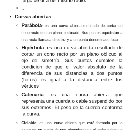
largo de otra del mismo radio.
...
Curvas abiertas
:
Parábola
:
es una curva abierta resultado de cortar un
cono recto con un plano inclinado. Sus puntos equidistan a
una recta llamada directriz y a un punto denominado foco.
Hipérbol
a
: es una curva abierta resultado de
cortar un cono recto por un plano oblicuo al
eje de simetría. Sus puntos cumplen la
condición de que el valor absoluto de la
diferencia de sus distancias a dos puntos
(focos) es igual a la distanc
ia entre los
v
értices
Catenaria
:
es una curva abierta que
representa un
a cuerda o cable suspendid
o
por
sus extremos
. El peso de la cuerda conforma
la
curva
.
Cicloide
:
es una curva ab
ierta que está formada por la
ruleta de
un punto de
una circunferencia
al rodar sobre un