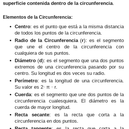
superficie contenida dentro de
la
circunferencia
.
Elementos de la
Circunferencia
:
Centro
: es el punto que está a la misma dist
ancia
de todos los puntos de la circunferencia.
Radio de la Circunferencia
(
r
): es el segmento
que une el centro de la circunferencia con
cualquiera de sus puntos.
Diá
metro
(
d
): es el segmento que una dos puntos
ex
tremos de una cir
cunferencia pasando por su
cent
ro. Su
longitud es dos veces su rad
io.
Perímetro
: es la longitud de una circunferencia.
Su valor es 2·
π · r.
Cuerda
: es el segmento que une dos puntos de la
circunferencia cualesquiera. El diámetro es la
cuerda de mayor longitud.
Recta secante
: es la recta que corta a la
circunferencia en dos puntos.
Recta tangente
: es la recta que corta a la