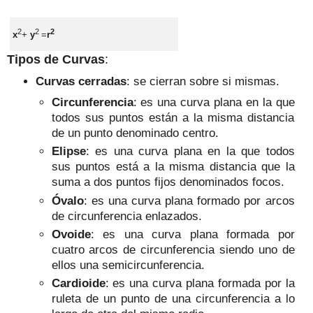
2
2
2
x
+
y
=
r
Tipos de Curvas
:
Curvas
cerradas
: se cierran sobre s
i mismas.
Circunferencia
: es una curva plana en la que
to
dos sus puntos están a la misma distancia
de un punto denominado centro
.
Elip
se
: es una curva plana en la que todos
sus puntos está a la misma distancia que la
suma a dos puntos fijos denominados focos.
Óvalo
:
es una curva plana
formado por arcos
de circunferencia enlazados.
Ovoide
:
es una curva plana formada por
cuatro arcos de circunferencia siendo un
o
de
ellos una semicircunferencia.
Cardioide
:
es una curva plana formada por la
ruleta de un punto de una circunferencia a lo