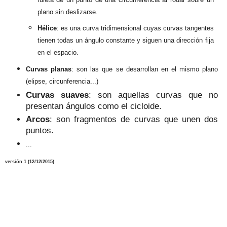
plano sin deslizarse.
Hé
lice
: es una curva tridimensional
cu
yas curvas
t
an
gentes
tienen todas un ángulo
constante y sig
uen u
na dirección fi
ja
en el espacio.
Curvas planas
: son las que se desarrollan en el mismo plano
(elipse, circunferencia...)
Curvas suaves
: son
aquellas curvas que no
presentan
ángulos como el cicloide.
Arcos
: son
frag
mentos de curvas
que unen dos
puntos
.
...
versión 1 (
12/12
/2015)