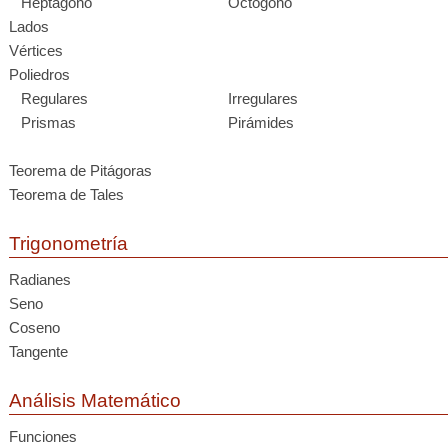
Heptágono
Octógono
Lados
Vértices
Poliedros
Regulares
Irregulares
Prismas
Pirámides
Teorema de Pitágoras
Teorema de Tales
Trigonometría
Radianes
Seno
Coseno
Tangente
Análisis Matemático
Funciones