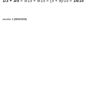
1/3 + 3/5
= 5/15 + 9/15 = (5 + 9)/15 =
14/15
versión 1 (28/02/2018)