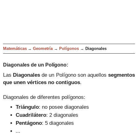
Matemáticas
→
Geometría
→
Polígonos
→
Diagonales
Diagonales d
e un Polígono:
Las
Diagonales
de un Polígono son aquellos
segmentos
que unen vértices no contiguos
.
Diagonales
de diferentes polígonos:
Triángulo
:
no posee diagonales
C
uadrilát
ero
:
2 diagonales
Pentá
gono
: 5
diagonales
...