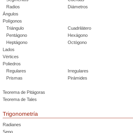
Radios
Diámetros
Ángulos
Polígonos
Triángulo
Cuadrilátero
Pentágono
Hexágono
Heptágono
Octógono
Lados
Vértices
Poliedros
Regulares
Irregulares
Prismas
Pirámides
Teorema de Pitágoras
Teorema de Tales
Trigonometría
Radianes
Seno