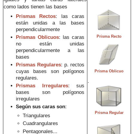
como lados tienen
las
bases
Prismas Rectos
: las caras
están unidas a las bases
perpendicularmente
Prisma Recto
Prismas Obl
icuos
: las caras
no están unidas
perpendicularmente a las
bases
Prismas Regulares
:
p.
rectos
cuyas bases son
políg
onos
Prisma Oblicuo
regulares
.
.
Prismas Irregulares
:
sus
bases son polígonos
irregulares
Según sus caras son
:
Prisma Regular
Tr
iangulares
Cuadrangulares
Pentagonales...