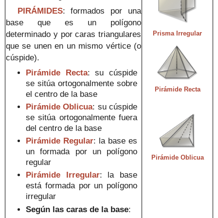
PIRÁMIDES
:
formados por una
base que es un polígono
determinado
y por caras triangulares
Prisma Irregular
que se unen en un mismo vértice (o
cúspide).
Pirámide Recta
: su cúspide
se sitúa ortogonalmente sobre
Pirámide Recta
el centro de la base
Pirámide Oblicua
: su cúspide
se sitúa
ort
ogo
nalmente fuera
del centro de la base
P
irámide
Regular
: la base es
un
formada por un
pol
ígono
Pirámide Oblicua
regular
Pirámide
Irregular
: la base
está formada por un polígono
irregular
Según
las caras de la base
: