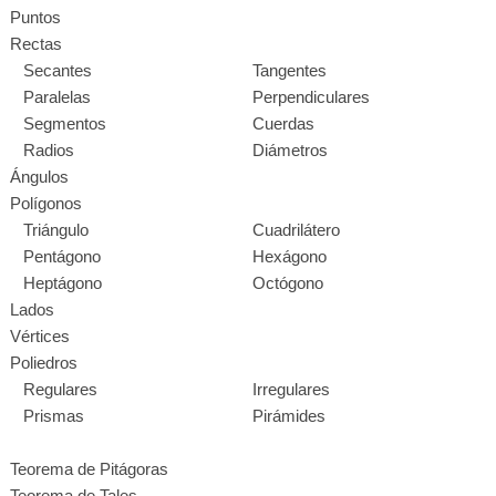
Puntos
Rectas
Secantes
Tangentes
Paralelas
Perpendiculares
Segmentos
Cuerdas
Radios
Diámetros
Ángulos
Polígonos
Triángulo
Cuadrilátero
Pentágono
Hexágono
Heptágono
Octógono
Lados
Vértices
Poliedros
Regulares
Irregulares
Prismas
Pirámides
Teorema de Pitágoras
Teorema de Tales