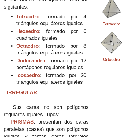
siguientes:
Tetraedro
: formado por 4
triángulos equiláteros iguales
Tetraedro
Hexaedro
: formado por 6
cuadra
dos iguales
Octaedro
: formado por 8
triángulos equiláteros iguales
Ortoedro
Dodecaedro
: formado por 12
p
en
tágonos regulares iguales
Icosaedro
:
formado por 20
triángulos equiláteros iguales
IRREGULAR
S
us
caras no son polígonos
regulares iguales. Tip
os
:
PRISMAS
: presentan dos caras
paralel
a
s (bases) que son políg
onos
iguales y tantas caras laterales