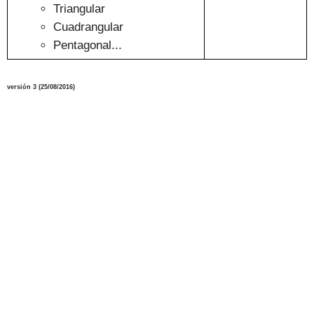
Triangular
Cua
drangular
Pentagonal...
versión
3
(
2
5
/08
/2016
)