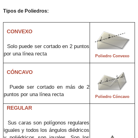
Tipos de
Poliedros
:
CONVEXO
S
olo puede ser cortado en
2 puntos
por una línea recta
Poliedro Convexo
CÓNCAVO
P
uede ser cortado
en
más de 2
puntos por una línea recta
Poliedro C
óncavo
REGULAR
Sus caras son polígonos regular
es
iguales y
todos los ángulos diédricos
y poliédricos son iguales. Son los