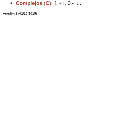
Complejos
(
C
)
:
1 + i,
0
- i...
versión 1 (02/10/2015)