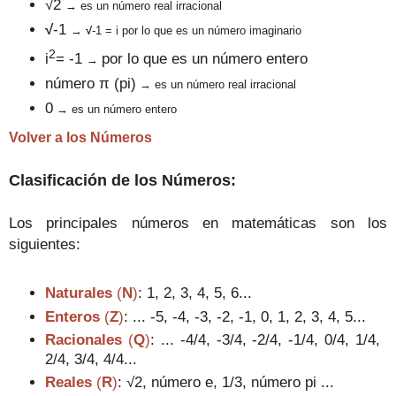
√2
→ es un número real irracional
√
-1
→
√
-1 = i
por lo que es un nú
mero imaginario
2
i
= -1
por lo que es un número entero
→
número
π (pi)
→ es un número real irracional
0
→ es un número entero
Volver a
los
Números
Clasificación de los Números
:
Los p
rincipale
s números en matemáticas son los
siguientes:
Naturales
(
N
)
:
1, 2, 3, 4, 5, 6...
E
nteros
(
Z
)
:
... -5, -4, -3, -2, -1, 0, 1, 2, 3, 4, 5...
Racionales
(
Q
)
:
... -4/4, -3/4, -2/4, -1/4, 0/4, 1/4,
2/4, 3/4, 4/4...
Reales
(
R
)
:
√2
, número e, 1/3, número pi ...