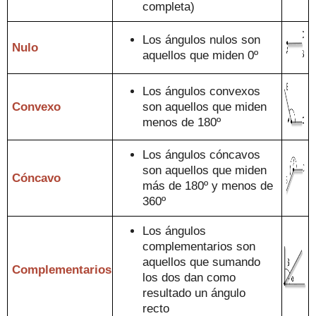
completa
)
Los ángulos nulos son
Nulo
aquellos que miden 0º
Los ángulos convexos
Convexo
son aquellos que miden
menos de 180º
Los ángulos cóncavos
son aquell
os que miden
Cóncavo
más de 180º y menos de
360º
Los ángulos
complementari
os son
aquellos que
sum
a
ndo
Comple
mentarios
los dos dan como
resul
tado un ángulo
recto