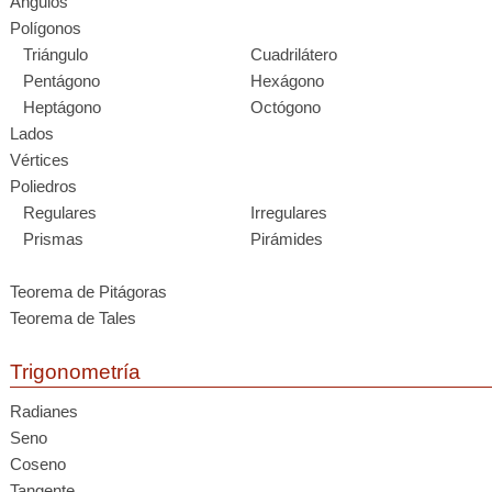
Ángulos
Polígonos
Triángulo
Cuadrilátero
Pentágono
Hexágono
Heptágono
Octógono
Lados
Vértices
Poliedros
Regulares
Irregulares
Prismas
Pirámides
Teorema de Pitágoras
Teorema de Tales
Trigonometría
Radianes
Seno
Coseno
Tangente