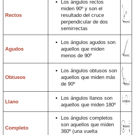
Los
ángulos rec
tos
miden 90º y son el
Rectos
resultado del cruce
perpendicular de dos
semirrectas
Los ángulos agudos son
Agudos
aquellos que miden
menos de 90º
Los ángulos obtusos son
Obtusos
a
que
llos que miden más
de 90º
Los ángulos llanos son
L
lano
aquellos que miden
180º
Los ángulos completos
son aquellos que miden
Completo
360º (una
vuelta