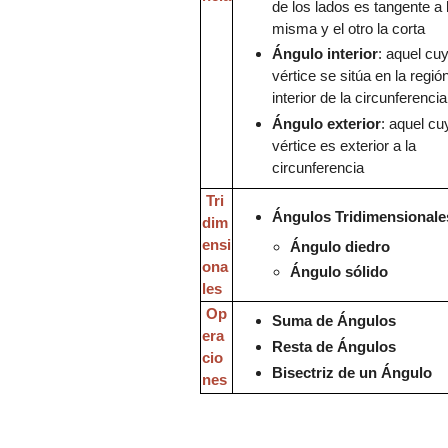
de los lados es tangente a 
m
isma
y el otro la corta
Ángulo interior
: aquel cu
vértice se sitúa en la
regió
interior de la circunferencia
Ángulo exterior
:
aquel cu
vértice es exterior a la
circunferencia
Tri
Ángulos Tridimensionale
dim
ensi
Ángulo diedro
ona
Ángulo sólid
o
les
Op
Suma de Ángulos
era
Resta de Ángulos
cio
Bisectriz de un Ángulo
nes