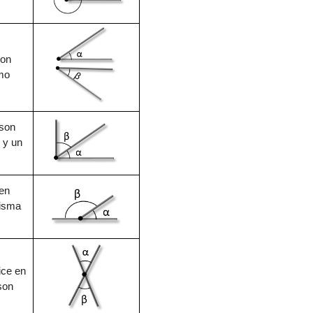
son
mo
son
o y
un
 en
misma
ice en
son