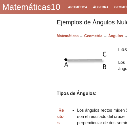
Matemáticas10
ARITMÉTICA
ÁLGEBRA
GEOMET
Ejemplos de Ángulos Nul
Matemáticas
→
Geometría
→
Ángulos
Los
Lo
ángu
Tipos de
Ángulos
:
Re
Los
ángulos rec
tos
miden 
cto
son el resultado del cruce
s
perpendicular de dos semi