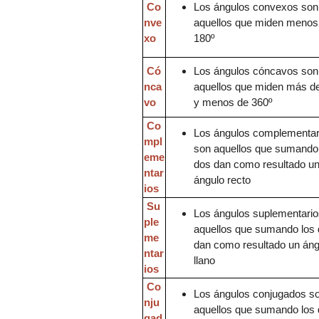
Co
Los ángulos convexos son
nve
aquellos que miden
menos
xo
180º
Có
Los ángulos cóncavos son
nca
aquell
os que miden
más de
vo
y menos de 360º
Co
Los ángulos
complementar
mpl
son aquellos que
sum
a
ndo
e
me
dos dan como resul
tado u
ntar
ángulo recto
ios
Su
Los ángulos suplementario
ple
aquellos que
suman
do los
me
dan como resultado un áng
ntar
llano
ios
Co
Los ángulos conjugados s
nju
aquellos
que
sumando los 
gad