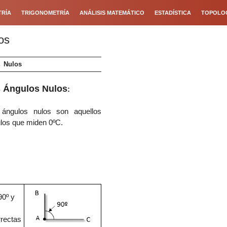
RÍA
TRIGONOMETRÍA
ANÁLISIS MATEMÁTICO
ESTADÍSTICA
TOPOLO
os
→
Nulos
 Ángulo
s
Nulos
:
s
ángulos
nulos
son aquellos
los que miden
0º
C
.
90º y
rrectas