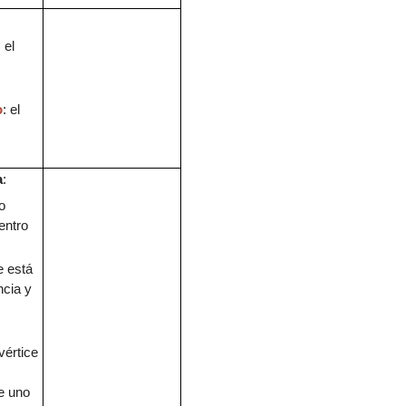
: el
o
: el
a
:
o
entro
e está
ncia y
vértice
e
uno