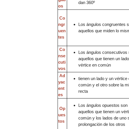
dan
360º
os
Co
ngr
Los ángulos congruentes 
uen
aquello
s que miden lo mis
tes
Co
Los ángulos consecutivos
nse
aquellos que
tienen un lad
cuti
vértice en común
vos
Ad
tienen un
lado y
un vértice
yac
común y el otro sobre la 
ent
recta
es
Los ángulos opuestos son
Op
aquellos que tienen un vért
ues
común y los lados de uno 
tos
prolon
gación de los otros