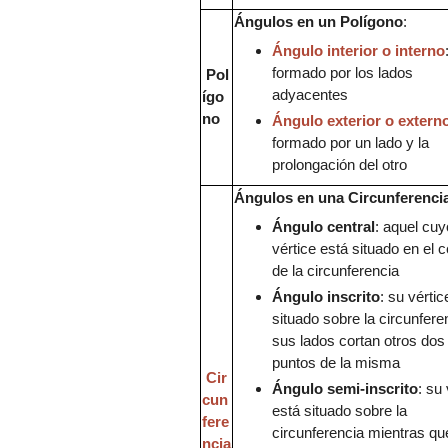
Ángulos
en
un Polígono
:
Ángulo interior o interno
formado
por los lados
Pol
adyacentes
ígo
no
Ángulo exterior o extern
formado por un lado y la
prolongación del otro
Ángulos en un
a Circunferenci
Ángulo central
: aquel cuy
vértice está situado
en
el c
de la c
ircunferenci
a
Ángulo inscrito
:
su v
értic
situado sobre la
circunfere
sus lados cortan otros dos
puntos de la misma
Cir
Ángulo
semi-inscrito
: s
u 
cun
está s
ituado sobre la
fere
circunf
erencia mientras qu
ncia