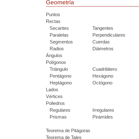
Geometría
Puntos
Rectas
Secantes
Tangentes
Paralelas
Perpendiculares
Segmentos
Cuerdas
Radios
Diámetros
Ángulos
Polígonos
Triángulo
Cuadrilátero
Pentágono
Hexágono
Heptágono
Octógono
Lados
Vértices
Poliedros
Regulares
Irregulares
Prismas
Pirámides
Teorema de Pitágoras
Teorema de Tales