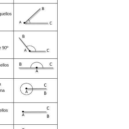
uellos
 90º
ellos
n
una
ellos