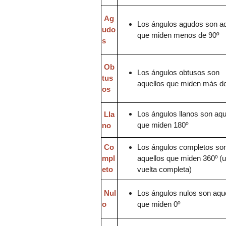
Ag
Los ángulos agudos son aq
udo
que miden menos de 90º
s
Ob
Los ángulos obtusos son
tus
a
que
llos que miden más de
os
Los ángulos llanos son aqu
L
la
que miden
180º
no
Co
Los ángulos completos so
mpl
aquellos que miden 360º (
eto
vuelta completa
)
Nul
Los ángulos nulos son aqu
o
que miden 0º