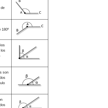
 de
 180º
i
os
 los
n
s son
 dos
ulo
on
dos