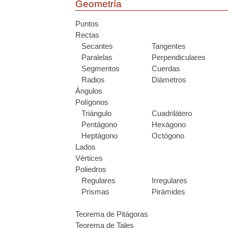
Geometría
Puntos
Rectas
Secantes
Tangentes
Paralelas
Perpendiculares
Segmentos
Cuerdas
Radios
Diámetros
Ángulos
Polígonos
Triángulo
Cuadrilátero
Pentágono
Hexágono
Heptágono
Octógono
Lados
Vértices
Poliedros
Regulares
Irregulares
Prismas
Pirámides
Teorema de Pitágoras
Teorema de Tales