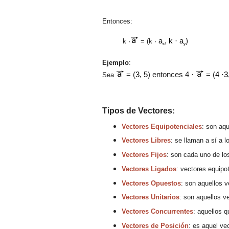
Entonces
:
a
, k ·
a
)
k ·
=
(k ·
x
y
Ejemplo
:
= (
3
, 5
) entonces 4 ·
= (
4 ·3
Sea
Tipos de
V
ectores
:
Vectores Equipotenciales
:
son aqu
Vectores Libres
: s
e llaman a sí a l
Vectores Fijos
: s
on cada uno de lo
Vectores Ligados
: vectores e
q
uipo
Vectores Opuestos
: son aquellos 
Vectores Unitarios
: son aquellos v
Vectores Concurrentes
: aquellos 
Vectores de Posición
: es aquel ve