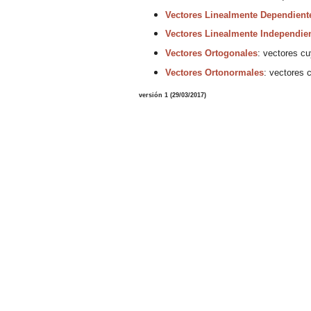
Vectores Linealmente Dependient
Vectores Linealmente Independie
Vectores Ortogonales
:
vectores
cuy
Vectores Ortonormales
: vectores 
versión
1
(
29
/03/2017
)