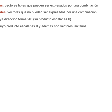
es
: vectores libres
que pueden ser expresados
por una
combinación
ntes
: vectores
que no pueden ser
expresados
por una
combinació
n
a dirección forma
90
º
(su prod
ucto escalar es 0)
cuyo producto escalar es
0 y además son vectores Unitarios