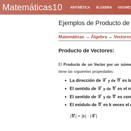
Matemáticas10
ARITMÉTICA
ÁLGEBRA
GEOMET
Ejemplos de Producto de
Matemáticas
→
Álgebra
→
Vectore
Producto
de V
ectores
:
El
Producto de un Vector por un
núme
tiene las siguientes propiedades:
La dirección de
es l
y de
El sentido de
es el m
y de
El sentido de
es cont
y de
El módulo de
es k veces el
| = |k| · |
|
|