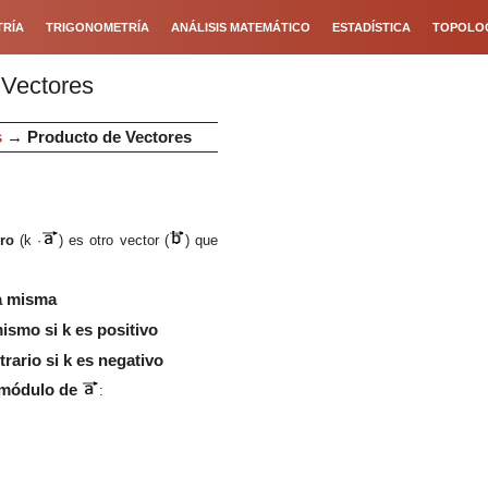
RÍA
TRIGONOMETRÍA
ANÁLISIS MATEMÁTICO
ESTADÍSTICA
TOPOLO
 Vectores
s
→
Producto
de Vectores
ro
(k ·
) es otro vector (
) que
a misma
ismo si k es positivo
rario si k es negativo
 módulo de
: