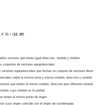
, 4 ·5
) = (
12
,
20
)
ellos vectores que tienen
igual dirección, sentido y módulo
os conjuntos de vectores equipotenciales
s vec
tores equipotenciales que forman un conjunto de vectores libres
tencia
les sobre la misma recta y mismo módulo, dirección y sentido
vectores que tienen el mismo módulo, dirección
pero diferente sentido
ectores cuyo módulo es la unidad
.
que
tie
nen el mismo punto de origen
ctor
cuyo origen coincide con el origen de coordenadas