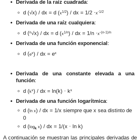
Derivada de la raíz cuadrada
:
1/2
-1/2
d (
√x
) / dx = d (
) / dx = 1/2 ·
x
x
Derivada de una raíz cualquiera
:
n
1/n
-(n-1)/n
d (
√x
) / dx = d (
) / dx = 1/n ·
x
x
Derivada de una función exponencial
:
x
x
d (
) / dx = e
e
Derivada de una constante elevada a una
función
:
x
x
d (
) / dx = ln(k) · k
k
Derivada de una función logarítmica
:
d (
) / dx = 1/x siempre que x sea distinto de
ln x
0
d (
) / dx = 1/(x · ln k)
log
x
k
A continuación se muestran las principales derivadas de