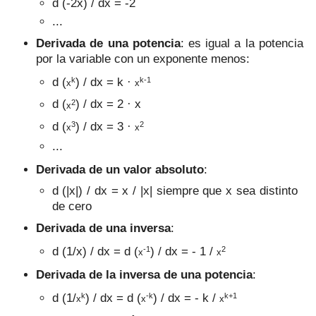
d (-2x) / dx = -2
...
Derivada de una potencia
: es igual a la potencia
por la variable con un exponente menos:
k
k-1
d (
) / dx = k ·
x
x
2
d (
) / dx = 2 · x
x
3
2
d (
) / dx = 3 ·
x
x
...
Derivada de un valor absoluto
:
d (|x|) / dx = x / |x| siempre que x sea distinto
de cero
Derivada de una inversa
:
-1
2
d (1/x) / dx = d (
) / dx = - 1 /
x
x
Derivada de la inversa de una potencia
:
k
-k
k+1
d (1/
) / dx = d (
) / dx = - k /
x
x
x