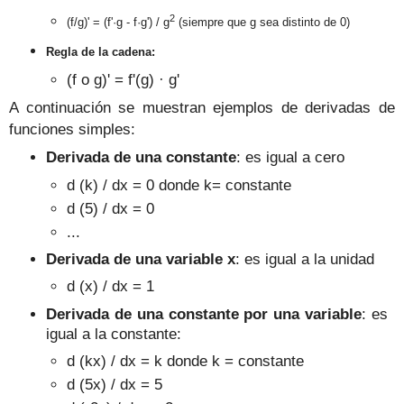
2
(f/g)' = (f'·g - f·g') / g
(si
empre que g sea distinto de 0)
Regla de la cadena:
(f o g)' = f'(g) · g'
A continuación se muestran ejemplos de derivadas de
funciones simples:
Derivada de una constante
: es igual a cero
d (k) / dx = 0 donde k= constante
d (5) / dx = 0
...
Derivada de una variable x
: es igual a la unidad
d (x) / dx = 1
Derivada de una constante por una variable
: es
igual a la constante:
d (kx) / dx = k donde k = constante
d (5x) / dx = 5