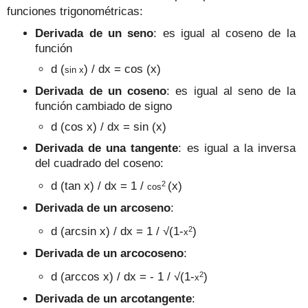
funciones trigonométricas:
Derivada de un seno
: es igual al coseno de la
función
d (
) / dx = cos (x)
sin
x
Derivada de un coseno
: es igual al seno de la
función cambiado de signo
d (cos x) / dx = sin (x)
Derivada de una tangente
: es igual a la inversa
del cuadrado del coseno:
2
d (tan x) / dx = 1 /
(x)
cos
Derivada de un arcoseno
:
2
d (arcsin x) / dx = 1 /
√
(1-
)
x
Derivada de un arcocoseno
:
2
d (arccos x) / dx = - 1 /
√
(1-
)
x
Derivada de un arcotangente
: