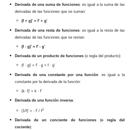
Derivada de una suma de funciones
: es igual a la suma de las
derivadas de l
as funciones que se suman
:
(f + g)' = f' + g'
Derivada de una resta de funciones
: es igual a la resta de las
derivadas de las funciones qu
e se resta
n:
(f - g)
' = f' - g'
Derivada de un producto de funci
ones
(o regla del producto):
(
f · g)
' = f' ·
g + f · g'
Derivada de una constante por una función
: es igual a la
constante por la derivada de la función:
(k· f)' = k · f'
Derivada de una función inversa
:
2
(1/f)' = - f' / f
Derivada de un conciente
de funciones
(
o regla del
cociente
):