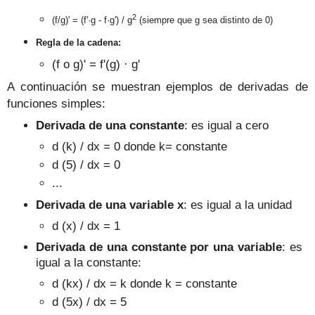
2
(f/g)' = (f'·g - f·g') / g
(si
empre que g sea distinto de 0)
Regla de la cadena:
(f o g)' = f'(g) · g'
A continuación se muestran ejemplos de derivadas de
funciones simples:
Derivada de una constante
: es igual a cero
d (k) / dx = 0 donde k= constante
d (5) / dx = 0
...
Derivada de una variable x
: es igual a la unidad
d (x) / dx = 1
Derivada de una constante por una variable
: es
igual a la constante:
d (kx) / dx = k donde k = constante
d (5x) / dx = 5