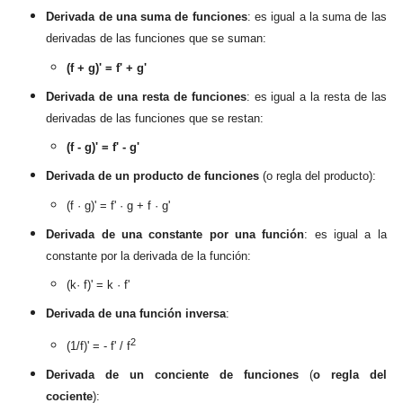
Derivada de una suma de funciones
: es igual a la suma de las
derivadas de l
as funciones que se suman
:
(f + g)' = f' + g'
Derivada de una resta de funciones
: es igual a la resta de las
derivadas de las funciones qu
e se resta
n:
(f - g)
' = f' - g'
Derivada de un producto de funci
ones
(o regla del producto):
(
f · g)
' = f' ·
g + f · g'
Derivada de una constante por una función
: es igual a la
constante por la derivada de la función:
(k· f)' = k · f'
Derivada de una función inversa
:
2
(1/f)' = - f' / f
Derivada de un conciente
de funciones
(
o regla del
cociente
):