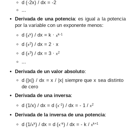
d (-2x) / dx = -2
...
Derivada de una potencia
: es igual a la potencia
por la variable con un exponente menos:
k
k-1
d (
) / dx = k ·
x
x
2
d (
) / dx = 2 · x
x
3
2
d (
) / dx = 3 ·
x
x
...
Derivada de un valor absoluto
:
d (|x|) / dx = x / |x| siempre que x sea distinto
de cero
Derivada de una inversa
:
-1
2
d (1/x) / dx = d (
) / dx = - 1 /
x
x
Derivada de la inversa de una potencia
:
k
-k
k+1
d (1/
) / dx = d (
) / dx = - k /
x
x
x