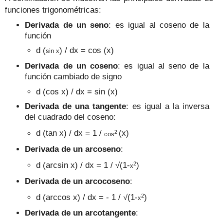
funciones trigonométricas:
Derivada de un seno
: es igual al coseno de la
función
d (
) / dx = cos (x)
sin
x
Derivada de un coseno
: es igual al seno de la
función cambiado de signo
d (cos x) / dx = sin (x)
Derivada de una tangente
: es igual a la inversa
del cuadrado del coseno:
2
d (tan x) / dx = 1 /
(x)
cos
Derivada de un arcoseno
:
2
d (arcsin x) / dx = 1 /
√
(1-
)
x
Derivada de un arcocoseno
:
2
d (arccos x) / dx = - 1 /
√
(1-
)
x
Derivada de un arcotangente
: