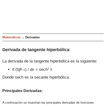
Matemáticas
→
Derivadas
Derivada de tangente hiperbólica
:
La derivada de la tangente hiperbólica es la siguiente:
2
d (tgh
) / dx = sech
x
x
Donde sech es la secante hiperbólica.
:
Principales D
er
ivadas
A continuació
n se muestran las principales derivadas de funciones: