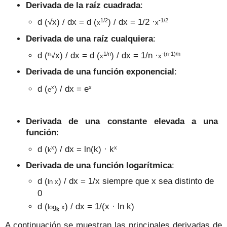
Derivada de la raíz cuadrada
:
1/2
-1/2
d (
√x
) / dx = d (
) / dx = 1/2 ·
x
x
Derivada de una raíz cualquiera
:
n
1/n
-(n-1)/n
d (
√x
) / dx = d (
) / dx = 1/n ·
x
x
Derivada de una función exponencial
:
x
x
d (
) / dx = e
e
Derivada de una constante elevada a una
función
:
x
x
d (
) / dx = ln(k) · k
k
Derivada de una función logarítmica
:
d (
) / dx = 1/x siempre que x sea distinto de
ln x
0
d (
) / dx = 1/(x · ln k)
log
x
k
A continuación se muestran las principales derivadas de