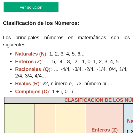
Ver solución
Clasificación de los Números
:
Los p
rincipale
s números en matemáticas son los
siguientes
:
Naturales
(
N
)
:
1, 2, 3, 4, 5, 6...
E
nteros
(
Z
)
:
... -5, -4, -3, -2, -1, 0, 1, 2, 3, 4, 5...
Racionales
(
Q
)
:
... -4/4, -3/4, -2/4, -1/4, 0/4, 1/4,
2/4, 3/4, 4/4...
Reales
(
R
)
:
√2
, número e, 1/3, número pi ...
Complejos
(
C
)
:
1 + i,
0
- i...
CLASIFICACIÓN DE LOS N
Na
Enteros
(
Z
)
1,