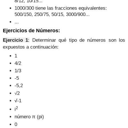
8/12, 10/15...
1000/300 tiene las fracciones equivalentes:
500/150, 250/75, 50/15, 3000/900...
...
Ejercicios de Números
:
Ejercicio 1
:
Determinar qué tipo de números son los
expuestos a continuación:
1
4/2
1/3
-5
-5,2
√2
√
-1
2
i
número
π (pi)
0