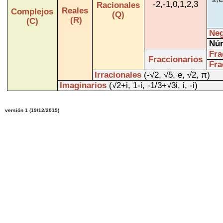
-2,-1,0,1,2,3
Racionales
Reales
Complejos
(Q)
(R)
(C)
Neg
Nú
Fra
Fraccionarios
Fra
Irracionales
(-√2, √5, e, √2, π)
Imaginarios
(√2+i, 1-i, -1/3+√3i, i, -i)
versión
1
(
19
/12
/2015)