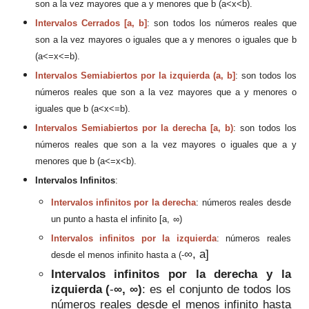
son a la vez mayores
que a y menores que b (a
<
x<b).
Intervalos
Cerrados
[a, b]
: son todos los números reales que
son a la vez mayores o iguales que a y
menores o iguales que b
(a<=x<=b).
Intervalos Semiabiertos por la i
zquierda (a, b]
:
son todos los
números
reales que son a la vez mayores que a y menores o
iguales que b (a<
x<=
b)
.
Intervalos Semiabiertos por la derecha [a, b)
: son to
dos los
números reales que son
a la vez mayores o iguales que a y
menores que b (a<=x<b).
Intervalos
Infinito
s
:
Intervalos infinitos por la derecha
: números reales desde
un punto a hasta el infinito
[a,
∞)
Intervalos infinitos por la izquierda
: números reales
∞, a]
desde el menos infinito hasta a (-
Intervalos infinitos por la derecha y la
izquierda (
-
∞,
∞)
: es el conjunto de todos los
números reales desde el menos infinito hasta