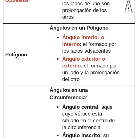
Opuestos
los lados de uno son
prolon
gación de los
otros
Ángulos
en
un Polígono
:
Ángulo interior o
interno
: el formado
por
los lados adyacentes
Polígono
Ángulo exterior o
externo
: el formado por
un lado y la prolongación
del otro
Ángulos en un
a
Circunferencia
:
Ángulo central
: aquel
cuyo vértice está
situado
en
el centro de
la c
ircunferenci
a
Ángulo inscrito
:
su