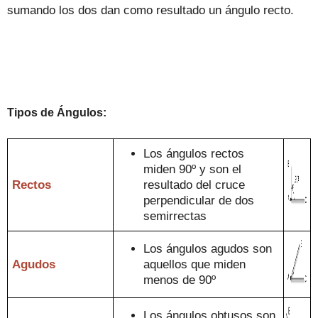
sum
a
ndo los dos dan como resul
tado un ángulo recto
.
Tipos de
Ángulos
:
Los
ángulos rec
tos
miden 90º y son el
Rectos
resultado del cruce
perpendicular de dos
semirrectas
Los ángulos agudos son
Agudos
aquellos que miden
menos de 90º
Los ángulos obtusos son