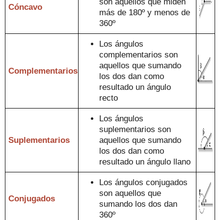
son aquell
os que miden
Cóncavo
más de 180º y menos de
360º
Los ángulos
complementari
os son
aquellos que
sum
a
ndo
Comple
mentarios
los dos dan como
resul
tado un ángulo
recto
Los ángulos
suplementarios son
Suplementarios
aquellos que
suman
do
los dos dan como
resultado un ángulo llano
Los ángulos conjugados
son aquellos
que
Conjugados
sumando los dos dan
360º