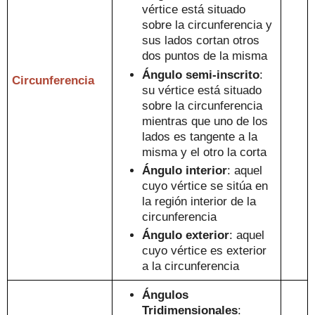
v
értice está situado
sobre la
circunferencia y
sus lados cortan otros
dos puntos de la misma
Ángulo
semi-inscrito
:
Circunferencia
s
u vértice está s
ituado
sobre la circunf
erencia
mientras que
uno de los
lados es tangente a la
m
isma
y el otro la corta
Ángulo interior
: aquel
cuyo vértice se sitúa en
la
región interior de la
circunferencia
Ángulo exterior
:
aquel
cuyo vértice es exterior
a la circunferencia
Ángulos
Tridimensionales
: