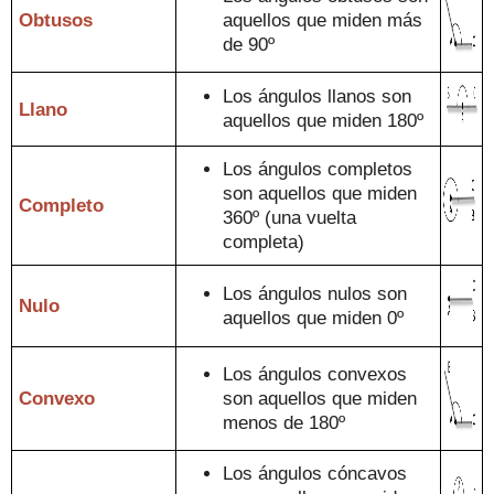
Obtusos
a
que
llos que miden más
de 90º
Los ángulos llanos son
L
lano
aquellos que miden
180º
Los ángulos completos
son aquellos que miden
Completo
360º (una
vuelta
completa
)
Los ángulos nulos son
Nulo
aquellos que miden 0º
Los ángulos convexos
Convexo
son aquellos que miden
menos de 180º
Los ángulos cóncavos