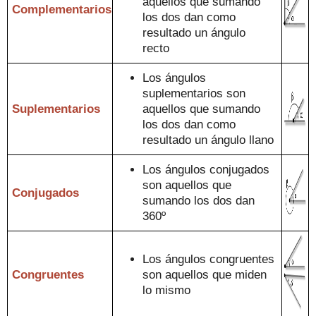
aquellos que
sum
a
ndo
Comple
mentarios
los dos dan como
resul
tado un ángulo
recto
Los ángulos
suplementarios son
Suplementarios
aquellos que
suman
do
los dos dan como
resultado un ángulo llano
Los ángulos conjugados
son aquellos
que
Conjugados
sumando los dos dan
360º
Los ángulos congruentes
Congruentes
son aquello
s que miden
lo mismo