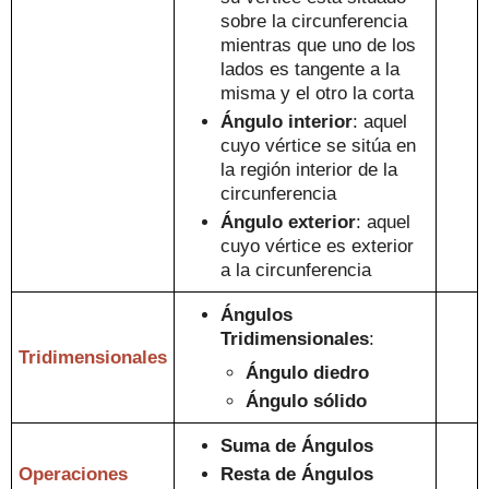
sobre la circunf
erencia
mientras que
uno de los
lados es tangente a la
m
isma
y el otro la corta
Ángulo interior
: aquel
cuyo vértice se sitúa en
la
región interior de la
circunferencia
Ángulo exterior
:
aquel
cuyo vértice es exterior
a la circunferencia
Ángulos
Tridimensionales
:
Tridimensionales
Ángulo diedro
Ángulo sólid
o
Suma de Ángulos
Operaciones
Resta de Ángulos