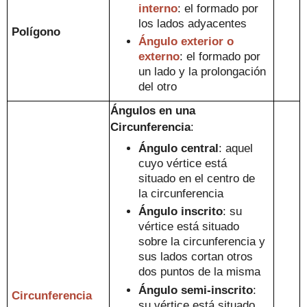
interno
: el formado
por
los lados adyacentes
Polígono
Ángulo exterior o
externo
: el formado por
un lado y la prolongación
del otro
Ángulos en un
a
Circunferencia
:
Ángulo central
: aquel
cuyo vértice está
situado
en
el centro de
la c
ircunferenci
a
Ángulo inscrito
:
su
v
értice está situado
sobre la
circunferencia y
sus lados cortan otros
dos puntos de la misma
Ángulo
semi-inscrito
:
Circunferencia
s
u vértice está s
ituado