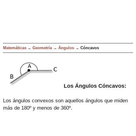
Matemáticas
→
Geometría
→
Ángulos
→
Cóncavos
Los Ángulo
s
Cóncavos
:
Los
ángulos
convexos
son aquellos ángulos que
miden
más de 180º y menos de 360º
.