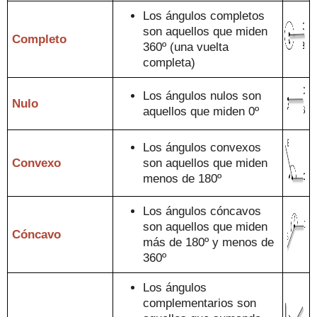
Los ángulos completos
son aquellos que miden
Completo
360º (una
vuelta
completa
)
Los ángulos nulos son
Nulo
aquellos que miden 0º
Los ángulos convexos
Convexo
son aquellos que miden
menos de 180º
Los ángulos cóncavos
son aquell
os que miden
Cóncavo
más de 180º y menos de
360º
Los ángulos
complementari
os son