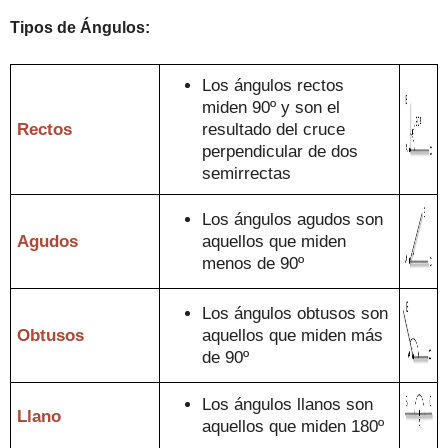
Tipos de
Ángulos
:
Los
ángulos rec
tos
miden 90º y son el
Rectos
resultado del cruce
perpendicular de dos
semirrectas
Los ángulos agudos son
Agudos
aquellos que miden
menos de 90º
Los ángulos obtusos son
Obtusos
a
que
llos que miden más
de 90º
Los ángulos llanos son
L
lano
aquellos que miden
180º