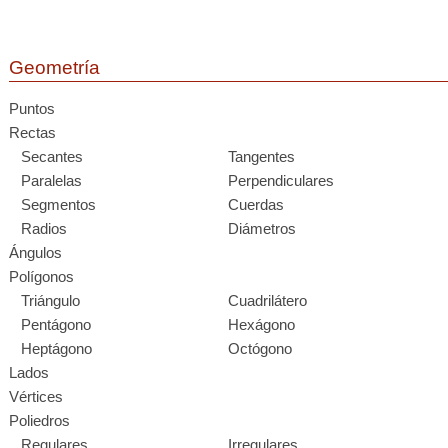
Geometría
Puntos
Rectas
Secantes
Tangentes
Paralelas
Perpendiculares
Segmentos
Cuerdas
Radios
Diámetros
Ángulos
Polígonos
Triángulo
Cuadrilátero
Pentágono
Hexágono
Heptágono
Octógono
Lados
Vértices
Poliedros
Regulares
Irregulares