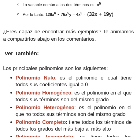
5
La variable común a los dos términos es
:
x
6
5
5
-
· (
32
x
+
19
y
)
Por lo tanto:
128x
76x
y
=
4
x
¿Eres capaz de encontrar más ejemplos? Te animamos
a compartirlos abajo en los comentarios.
Ver También:
Los principales polinomios son los siguientes:
Polinomio Nulo
: es el polinomio el cual tiene
todos sus coeficientes igual a 0
Polinomio Homogéneo
: es el polinomio en el que
todos sus términos son del mismo grado
Polinomio Heterogéneo
: es el polinomio en el
que no todos sus términos son del mismo grado
Polinomio Completo
: tiene todos los términos de
todos los grados del más bajo al más alto
Polinomio Incompleto
: no tiene todos los