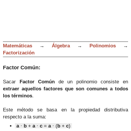
Matemáticas
→
Álgebra
→
Polinomios
→
Factorización
Factor Común
:
Sacar
Factor Común
de un polinomio consiste en
extraer aquellos factores que son comun
es a todos
los términos
.
Este método se basa en la propiedad distributiva
respecto a la suma:
a
·
b
+
a
·
c
=
a
· (
b
+
c
)