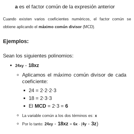
a
es
el factor común
de la expresión anterior
Cuando existen varios coeficientes numéricos,
el factor común se
obtiene aplicando el
máxi
mo común divisor
(MCD).
Ejemplos
:
Sean los sigu
ientes
polinomios
:
-
18xz
24
xy
Aplicamos el máximo común divisor de cada
coeficiente
:
24 = 2·2·2·3
18 = 2
·3·3
El
MCD
=
2·3 =
6
La variable común a los dos términos es
:
x
-
18xz
-
3z
)
Por lo tanto:
24
xy
=
6x
· (
4y