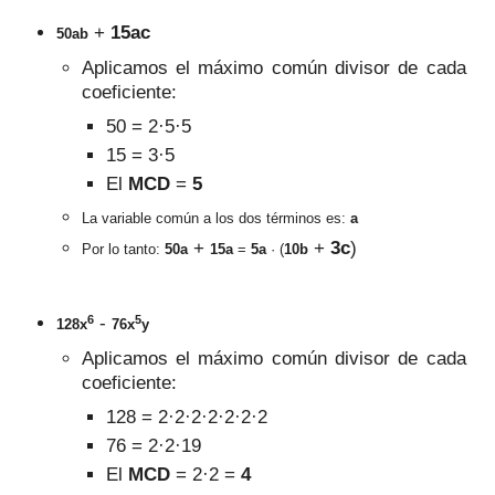
+
15ac
50ab
Aplicamos el máximo común divisor de cada
coeficiente
:
50
=
2·5
·5
15
=
3·5
El
MCD
=
5
La variable común a los dos términos es
:
a
+
+
3
c
)
Por lo tanto:
50a
15a
=
5a
· (
10b
6
5
-
128x
76x
y
Aplicamos el máximo común divisor de cada
coeficiente
:
128
=
2
·
2·2·2·2·2·2
76
=
2·2·19
El
MCD
= 2·2 =
4