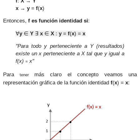
f
:
X
→
Y
x
→
y
=
f
(
x
)
Entonces,
f es función identidad si
:
∀
y
∈
Y
∃
x
∈
X
:
y
=
f
(
x
) =
x
"Para todo y perteneciente a Y (resultados)
existe un x perteneciente a X tal que y igual a
f(x)
x"
=
Para
más claro el concepto veamos una
tener
representación gráfica de la función identidad
f
(
x
) =
x
: