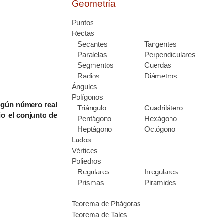
Geometría
Puntos
Rectas
Secantes
Tangentes
Paralelas
Perpendiculares
Segmentos
Cuerdas
Radios
Diámetros
Ángulos
Polígonos
ngún número real
Triángulo
Cuadrilátero
o el conjunto de
Pentágono
Hexágono
Heptágono
Octógono
Lados
Vértices
Poliedros
Regulares
Irregulares
Prismas
Pirámides
Teorema de Pitágoras
Teorema de Tales