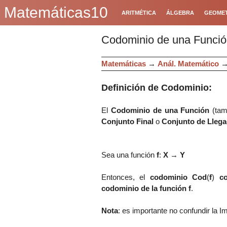
Matemáticas10
ARITMÉTICA
ÁLGEBRA
GEOMET
Codominio de una Funci
Matemáticas
→
Anál. Matemático
Definición de Codominio:
El
Codominio de una Función
(ta
Conjunto Final
o
Conjunto de Lleg
Sea una función
f
:
X
→
Y
Entonces, el
codominio Cod
(
f
)
c
codominio de la función f
.
Nota
: es importante no confundir la