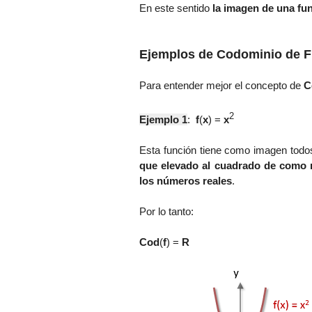
En este sentido
la imagen de una fun
Ejemplos de Codominio de F
Para entender mejor el concepto de
C
2
Ejemplo 1
:
f
(
x
) =
x
Esta función tiene como imagen todo
que elevado al cuadrado de como 
los números reales
.
Por lo tanto:
Cod
(
f
)
=
R