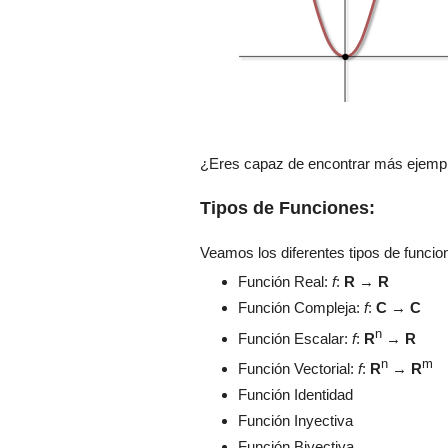
¿Eres capaz de encontrar más ejempl
Tipos de Funciones:
Veamos los diferentes tipos de funcio
Función Real:
f
:
R
→
R
Función Compleja:
f
:
C
→
C
n
Función Escalar:
f
:
R
→
R
n
m
Función Vectorial:
f
:
R
→
R
Función Identidad
Función Inyectiva
Función Biyectiva