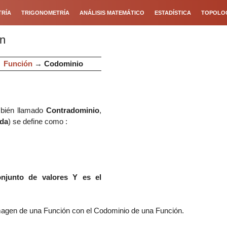
RÍA
TRIGONOMETRÍA
ANÁLISIS MATEMÁTICO
ESTADÍSTICA
TOPOLO
ón
→
Función
→
Codominio
mbién llamado
Contradominio
,
ada
)
se define como :
onjunto de valores Y es el
 Imagen de una Función con el Codominio de una Función.