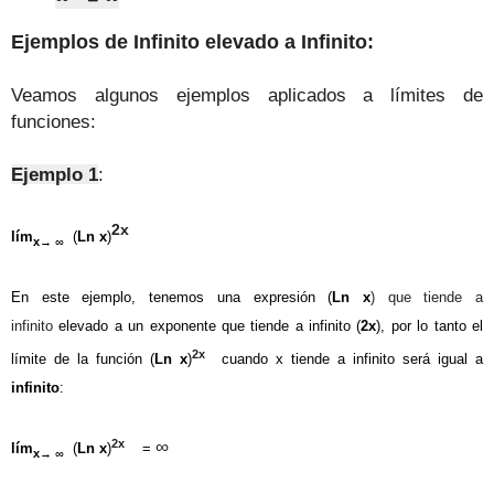
Ejemplos de Infinito elevado a Infinito:
Veamos algunos ejemplos aplicados a límites de
funciones:
Ejemplo 1
:
2x
lím
(
Ln x
)
x
→ ∞
En este ejemplo, tenemos una expresión
(
Ln x
) que tiende a
infinito
elevado a un exponente que tiende a infinito (
2x
), por lo tanto el
2x
límite de la función
(
Ln x
)
cuando x tiende a infinito será igual a
infinito
:
2x
∞
lím
(
Ln x
)
=
x
→ ∞