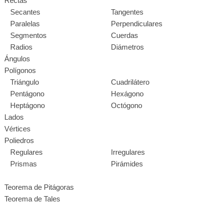
Rectas
Secantes
Tangentes
Paralelas
Perpendiculares
Segmentos
Cuerdas
Radios
Diámetros
Ángulos
Polígonos
Triángulo
Cuadrilátero
Pentágono
Hexágono
Heptágono
Octógono
Lados
Vértices
Poliedros
Regulares
Irregulares
Prismas
Pirámides
Teorema de Pitágoras
Teorema de Tales