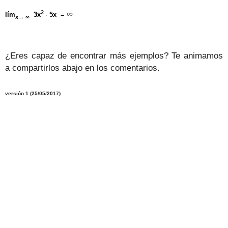
2
∞
lím
3x
·
5x
=
x
→ ∞
¿Eres capaz de encontrar más ejemplos? Te animamos
a compartirlos abajo en los comentarios.
versión
1
(25/05/
2017
)