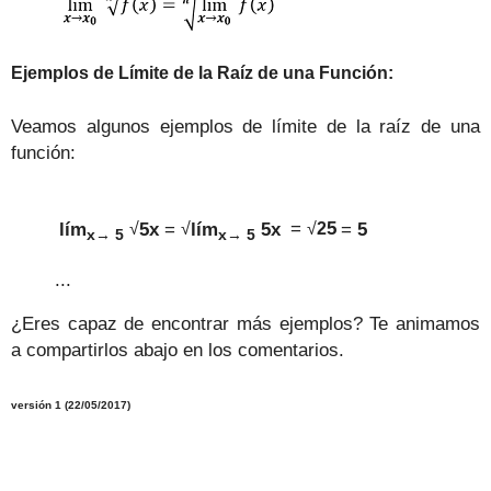
Ejemplos de Límite de la Raíz de una Función:
Veamos algunos ejemplos de límite de la raíz de una
función:
lím
5x
=
lím
5x
=
5
=
5
√
√
√
2
x
→
5
x
→
5
...
¿Eres capaz de encontrar más ejemplos? Te animamos
a compartirlos abajo en los comentarios.
versión
1
(22/05/
2017
)