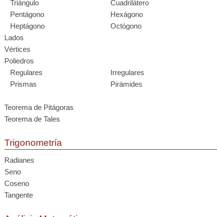
Triángulo
Cuadrilátero
Pentágono
Hexágono
Heptágono
Octógono
Lados
Vértices
Poliedros
Regulares
Irregulares
Prismas
Pirámides
Teorema de Pitágoras
Teorema de Tales
Trigonometría
Radianes
Seno
Coseno
Tangente