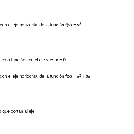
2
 con el eje horizontal de la función
f
(
x
) =
x
e esta función con el eje x es
x
=
0
.
2
con el eje horizontal
de la función
f
(
x
) =
x
+
2x
 que cortan al eje: