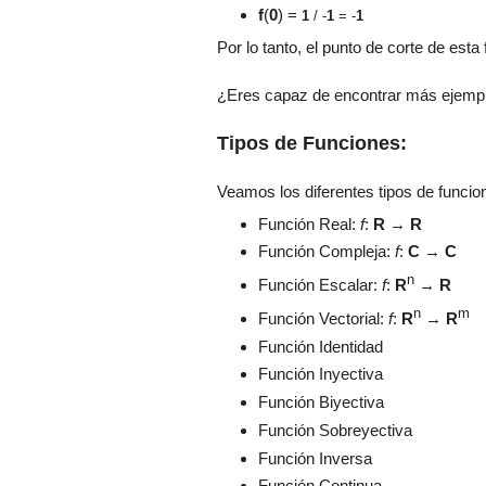
f
(
0
) =
1
/ -
1
= -
1
Por lo tanto, el punto de corte de esta
¿Eres capaz de encontrar más ejempl
Tipos de Funciones:
Veamos los diferentes tipos de funcio
Función Real:
f
:
R
→
R
Función Compleja:
f
:
C
→
C
n
Función Escalar:
f
:
R
→
R
n
m
Función Vectorial:
f
:
R
→
R
Función Identidad
Función Inyectiva
Función Biyectiva
Función Sobreyectiva
Función Inversa
Función Continua