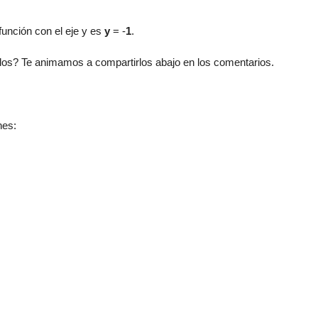
 función con el eje y es
y
= -
1
.
os? Te animamos a compartirlos abajo en los comentarios.
nes: