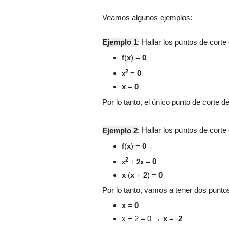
Veamos algunos ejemplos:
Ejemplo 1
: Hallar los puntos de corte
f
(
x
) =
0
2
=
0
x
x
=
0
Por lo tanto, el único punto de corte d
Ejemplo 2
: Hallar los
puntos de corte 
f
(
x
) =
0
2
=
0
x
+
2x
x
(
x
+
2
) =
0
Por lo tanto, vamos a tener dos puntos
x
=
0
x + 2 = 0
→
x
= -
2