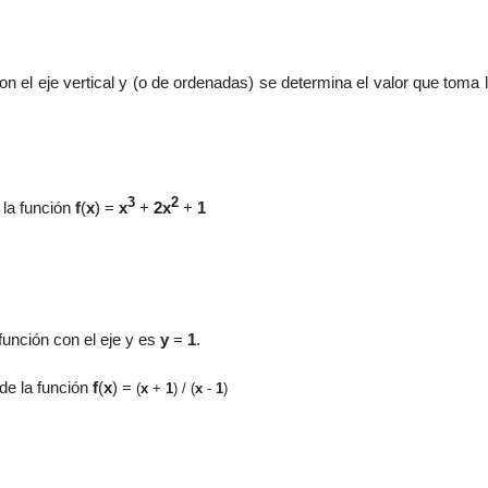
on el eje vertical y (o de ordenadas) se determina el valor que toma 
3
2
e la función
f
(
x
) =
x
+
2x
+
1
 función con el eje y es
y
=
1
.
 de la función
f
(
x
) =
(
x
+
1
) / (
x
-
1
)