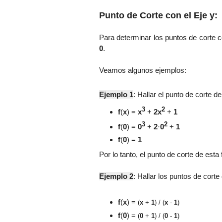
Punto de Corte con el Eje y:
Para determinar los puntos de corte c
0
.
Veamos algunos ejemplos:
Ejemplo 1
: Hallar el punto de corte d
3
2
f
(
x
) =
x
+
2x
+
1
3
2
f
(
0
) =
0
+
2
·
0
+
1
f
(
0
) =
1
Por lo tanto, el punto de corte de esta
Ejemplo 2
: Hallar los puntos de corte
f
(
x
) =
(
x
+
1
) / (
x
-
1
)
f
(
0
) =
(
0
+
1
) / (
0
-
1
)