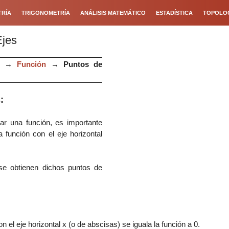
RÍA
TRIGONOMETRÍA
ANÁLISIS MATEMÁTICO
ESTADÍSTICA
TOPOLO
Ejes
→
Función
→
Puntos de
:
tar una función, es importante
 función con el eje horizontal
e obtienen dichos puntos de
:
n el eje horizontal x (o de abscisas) se
iguala la función a 0.