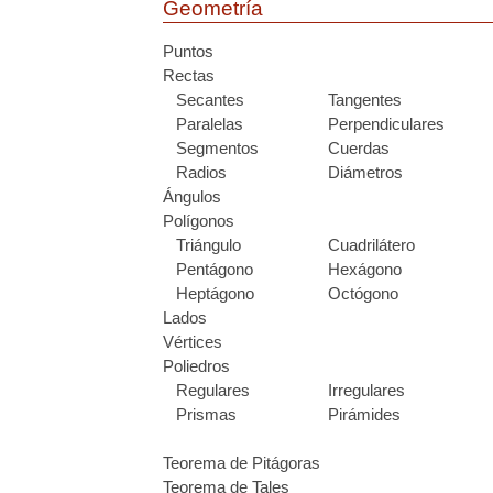
Geometría
Puntos
Rectas
Secantes
Tangentes
Paralelas
Perpendiculares
Segmentos
Cuerdas
Radios
Diámetros
Ángulos
Polígonos
Triángulo
Cuadrilátero
Pentágono
Hexágono
Heptágono
Octógono
Lados
Vértices
Poliedros
Regulares
Irregulares
Prismas
Pirámides
Teorema de Pitágoras
Teorema de Tales