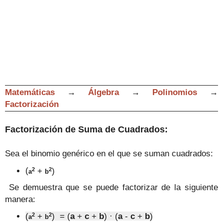
Matemáticas
→
Álgebra
→
Polinomios
→
Factorización
Factorización
de
Suma de Cuadrados
:
Sea el
binomio genérico en el que se suman cuadrados:
2
2
(
+
)
a
b
Se demuestra que se puede factori
zar de la siguiente
manera:
2
2
(
+
)
= (
a
+
c
+
b
) · (
a
-
c
+
b
)
a
b