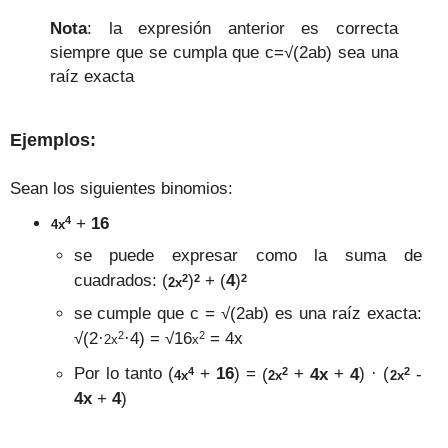
Nota
: la expresión anterior es correcta
siem
pre que se cumpla que
c=
√(
2
ab) sea una
raíz exacta
Ejemplos
:
Sean los sigu
ientes binomios
:
4
+
16
4
x
se puede expresar como la suma de
2
2
2
cuadrados: (
)
+ (
4
)
2
x
se cumple que
c =
√(
2
ab)
es una raíz exacta:
2
2
√(
2·
·
4
) =
√16
= 4x
2
x
x
4
2
2
Por lo tanto (
+
16
) =
(
+
4x
+
4
) · (
-
4
x
2
x
2
x
4x
+
4
)