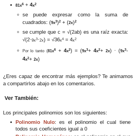
6
2
+
4
81
x
x
se puede expresar como la suma de
3
2
2
cuadrados: (
)
+ (
)
9
x
2
x
se cumple que
c =
√(
2
ab)
es una raíz exacta:
3
4
2
√(
2·
·
) =
√
3
6
= 4
9
x
2
x
x
x
6
2
3
2
3
+
4
) =
(
+
4
+
) · (
-
Por lo tanto (
81
x
x
9
x
x
2
x
9
x
2
4
+
)
x
2
x
¿Eres capaz de encontrar más ejemplos? Te animamos
a compartirlos abajo en los comentarios.
Ver También:
Los principales polinomios son los siguientes:
Polinomio Nulo
: es el polinomio el cual tiene
todos sus coeficientes igual a 0