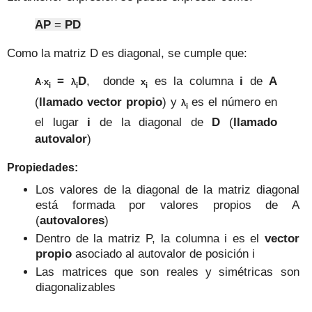
AP
=
PD
Como la matriz D es diagonal, se cumple que:
=
D
, donde
es la columna
i
de
A
A
·
x
λ
x
i
i
i
(
llamado vector propio
)
y
es el número en
λ
i
el lugar
i
de la diagonal de
D
(
llamado
autovalor
)
Propiedades:
Los valores de la diagonal de la matriz diagonal
está formada por valores propios de A
(
autovalores
)
Dentro de la matriz P, la columna i es el
vector
propio
asociado al autovalor de posición i
Las matrices que son reales y simétricas son
diagonalizables