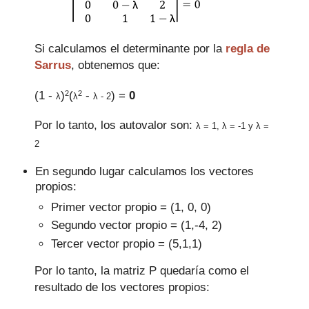
Si calculamos el determinante por la
regla de
Sarrus
, obtenemos que:
2
2
(1 -
)
(
-
)
=
0
λ
λ
λ - 2
Por lo tanto, los autovalor son:
λ = 1,
λ = -1 y
λ =
2
En segundo lugar calculamos los vectores
propios:
Primer vector propio = (1, 0, 0)
Segundo vector propio = (1,-4, 2)
Tercer vector propio = (5,1,1)
Por lo tanto, la matriz P quedaría como el
resultado de los vectores propios: