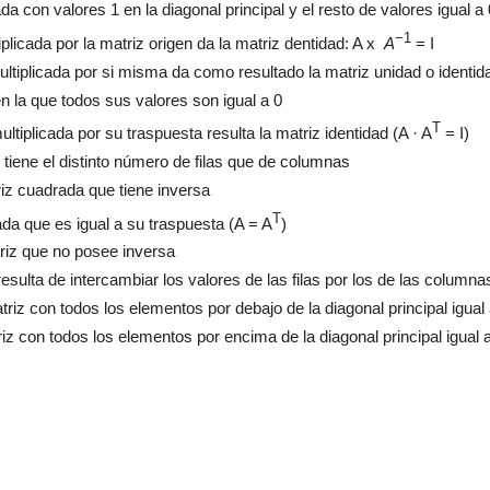
ada
con valores 1
en la diago
nal principal
y el resto de valores igual a 
−1
iplicada por la matriz origen da la matriz dentidad: A x
A
= I
ultiplicada por si misma da como resultado la matriz unidad o identid
en la que todos
sus valores son igual a 0
T
ltiplicada por su traspuesta resulta la matriz identidad (
A · A
=
I)
 tiene el
distin
to
número de filas que de columnas
riz cuadrada que tiene inversa
T
ada que es igual a su traspuesta (
A = A
)
triz que no posee inversa
resulta de
intercambiar los valores de las filas por l
os de las columna
triz
con
todos los elementos por debajo de la diagonal principal igual 
riz
con
todos los elementos por encima de la diagonal principal igual 