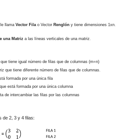
 le llama
Ve
ctor Fila
o Vector
Renglón
y tiene
dimensiones 1xn.
e una Matriz
a las líneas verticales de una
matriz.
z que tiene igual número de
filas que de col
umnas
(m=n)
riz que tiene diferente número de filas que de columnas.
stá formada por una única fila
 que está formada por una única colu
mna
ta de interc
ambiar las filas por las columnas
e 2, 3 y 4 filas: