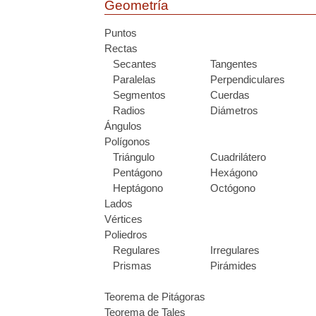
Geometría
Puntos
Rectas
Secantes
Tangentes
Paralelas
Perpendiculares
Segmentos
Cuerdas
Radios
Diámetros
Ángulos
Polígonos
Triángulo
Cuadrilátero
Pentágono
Hexágono
Heptágono
Octógono
Lados
Vértices
Poliedros
Regulares
Irregulares
Prismas
Pirámides
Teorema de Pitágoras
Teorema de Tales