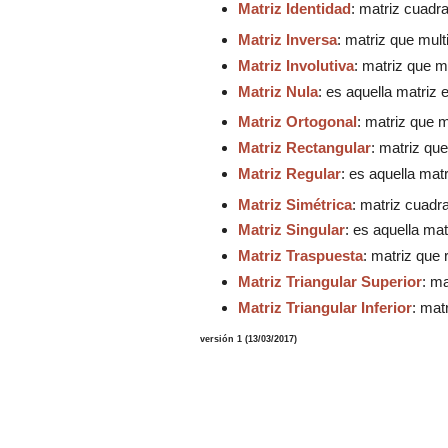
Matriz Identidad
: matriz
cuadr
Matriz Inversa
: matriz que mult
Matriz Involutiva
: matriz que m
Matriz
Nula
: es aquella matriz 
Matriz Ortogonal
:
matriz
que mu
Matriz
Recta
ngular
:
matriz que
Matriz Regular
: es aquella mat
Matriz Simétrica
: matriz cuadr
Matriz Singular
: es aquella ma
Matriz Traspuesta
: matriz que 
Matriz Triangular
Superior
: ma
Matriz Triangular Inferior
: mat
versión
1
(
13
/03/2017
)