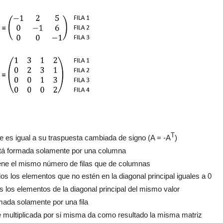
T
ue es igual a su traspuesta cambiada de signo
(
A = -A
)
tá formad
a solamente por una
columna
iene el mismo número de filas que de columnas
os los elementos que no estén en la diagonal principal iguales a 0
 los elementos de la diagonal principal
d
el mismo valor
mad
a solamente por una fila
e multiplicada por si misma da como resultado la misma matriz