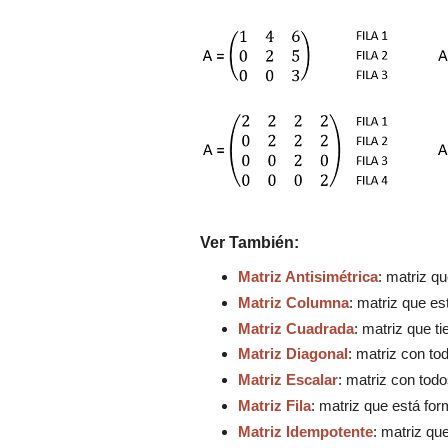
Ver También
:
Matriz Antisimétrica
: matriz q
Matriz
Columna
:
matriz que
es
Matriz
Cuadrada
:
matriz que t
Matriz Diagonal
: matriz
con
tod
Matriz Escalar
: matriz
con
todos
Matriz
Fila
:
matriz que
está for
Matriz Idempotente
: matriz qu