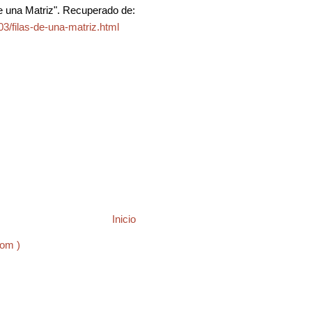
e una Matriz". Recuperado de:
3/filas-de-una-matriz.html
Inicio
tom )