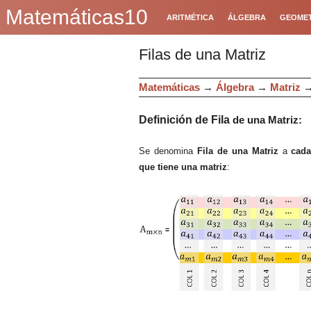
Matemáticas10
ARITMÉTICA
ÁLGEBRA
GEOMET
Filas de una Matriz
Matemáticas
→
Álgebra
→
Matriz
Definición d
e Fila
de una Matriz
:
Se
denomina
Fila de una
Matriz
a
cada
que tiene
una matriz
: