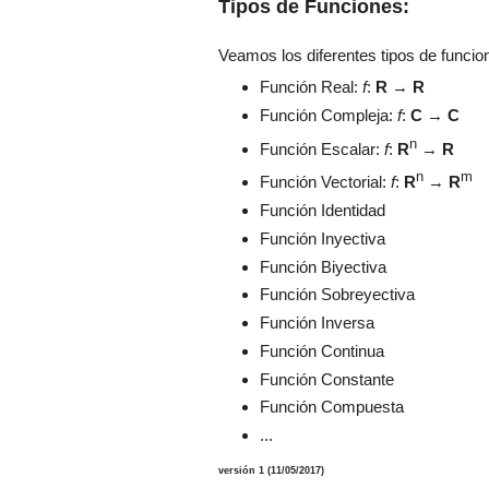
Tipos de Funciones:
Veamos los diferentes tipos de funcio
Función Real:
f
:
R
→
R
Función Compleja:
f
:
C
→
C
n
Función Escalar:
f
:
R
→
R
n
m
Función Vectorial:
f
:
R
→
R
Función Identidad
Función Inyectiva
Función Biyectiva
Función Sobreyectiva
Función Inversa
Función Continua
Función Constante
Función Compuesta
...
versión 1 (11/05/2017)