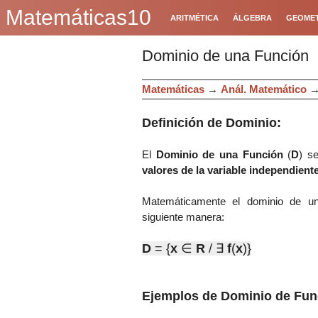
Matemáticas10
ARITMÉTICA
ÁLGEBRA
GEOMET
Dominio de una Función
Matemáticas
→
Anál. Matemático
Definición de Dominio:
El
Dominio de una Función
(
D
)
s
valores de la variable independient
Matemáticamente el dominio de un
siguiente manera:
D
= {
x
∈
R
/
∃
f
(
x
)
}
Ejemplos de Dominio de Fun