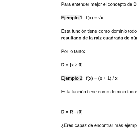
Para entender mejor el concepto de
D
Ejemplo 1
:
f
(
x
) =
√
x
Esta función tiene como dominio tod
resultado de la raíz cuadrada de n
Por lo tanto:
D
= {
x
≥
0
}
Ejemplo 2
:
f
(
x
) =
(
x
+
1
) /
x
Esta función tiene como dominio todo
D
=
R
- {
0
}
¿Eres capaz de encontrar más ejempl