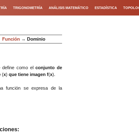
RÍA
TRIGONOMETRÍA
ANÁLISIS MATEMÁTICO
ESTADÍSTICA
TOPOLO
→
Función
→
Dominio
e define como el
conjunto de
e
(
x
)
que tiene imagen f
(
x
).
a función se expresa de la
ciones: