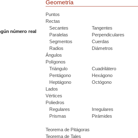
Geometría
Puntos
Rectas
Secantes
Tangentes
ngún número real
Paralelas
Perpendiculares
Segmentos
Cuerdas
Radios
Diámetros
Ángulos
Polígonos
Triángulo
Cuadrilátero
Pentágono
Hexágono
Heptágono
Octógono
Lados
Vértices
Poliedros
Regulares
Irregulares
Prismas
Pirámides
Teorema de Pitágoras
Teorema de Tales