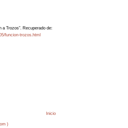
n a Trozos". Recuperado de:
5/funcion-trozos.html
Inicio
tom )