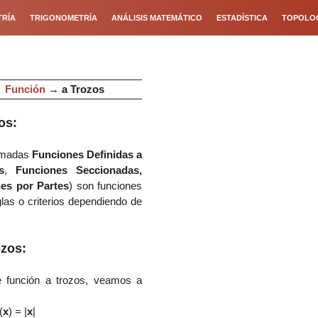
RÍA
TRIGONOMETRÍA
ANÁLISIS MATEMÁTICO
ESTADÍSTICA
TOPOLO
→
Función
→
a Trozos
os:
lamadas
Funciones Definidas a
s
,
Funciones Seccionadas,
es por Partes
) son funciones
glas o criterios dependiendo de
ozos:
e función a trozos, veamos a
(
x
) = |
x
|