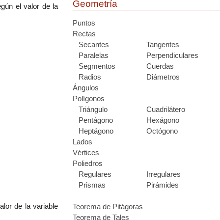
Geometría
gún el valor de la
Puntos
Rectas
Secantes
Tangentes
Paralelas
Perpendiculares
Segmentos
Cuerdas
Radios
Diámetros
Ángulos
Polígonos
Triángulo
Cuadrilátero
Pentágono
Hexágono
Heptágono
Octógono
Lados
Vértices
Poliedros
Regulares
Irregulares
Prismas
Pirámides
lor de la variable
Teorema de Pitágoras
Teorema de Tales