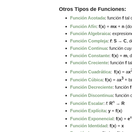
Otros Tipos de Funciones:
Función Acotada
: función
f
tal
Función Afín
:
f
(
x
) =
mx
+
n
(d
Función Algebraica
: expresion
Función Compleja
:
f
:
S
→
C
, 
Función Continua
: función cu
Función Constante
:
f
(
x
) =
m
, 
Función Creciente
: función
f
ta
Función Cuadrática
:
f
(
x
) =
a
x
3
Función Cúbica
:
f
(
x
) =
a
x
+
b
Función Decreciente
: función
Función Discontinua
: función
n
Función Escalar
:
f
:
R
→
R
Función Explícita
:
y
=
f
(
x
)
x
Función Exponencial
:
f
(
x
) =
e
Función Identidad
:
f
(
x
) =
x