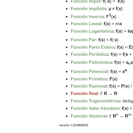
Función Impar
:
f
(-
x
) = -
f
(
x
)
Función Implícita
:
y
≠
f
(
x
)
-1
Función Inversa
:
f
(
x
)
Función Lineal
:
f
(
x
) = m
x
Función Logarítmica
:
f
(
x
) =
lo
Función Par
:
f
(
x
) =
f
(-
x
)
Función Parte Entera
:
f
(
x
) =
E
Función Periódica
:
f
(
x
) =
f
(
x
+
Función Polinómica
:
f
(
x
) =
a
x
n
a
Función Potencial
:
f
(
x
) =
x
Función Primitiva
:
F
(
x
)
Función Racional
:
f
(
x
) =
P
(
x
) /
Función Real
:
f
:
R
→
R
Función Trigonométrica
:
inclu
Función Valor Absoluto
:
f
(
x
) =
n
m
Función Vectorial
:
f
:
R
→
R
versión 1 (11/05/2017)