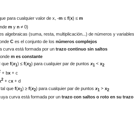
 que para cualquier valor de x,
-
m
≤
f
(
x
)
≤
m
onde
m
y
n
≠ 0)
es algebraicas (suma, resta, multiplicación...) de números y variable
donde
C
es el conjunto de los
números complejos
ya curva está formada por un
trazo continuo sin saltos
donde
m es constante
l que
f
(
x
) ≤
f
(
x
)
para cualquier
par de puntos
x
<
x
1
2
1
2
2
+ b
x
+
c
2
x
+
c
x
+
d
f
tal que
f
(
x
)
≥
f
(
x
)
para cualquier
par de puntos
x
>
x
1
2
1
2
 cuya curva está formada por un
trazo con saltos o roto en su trazo