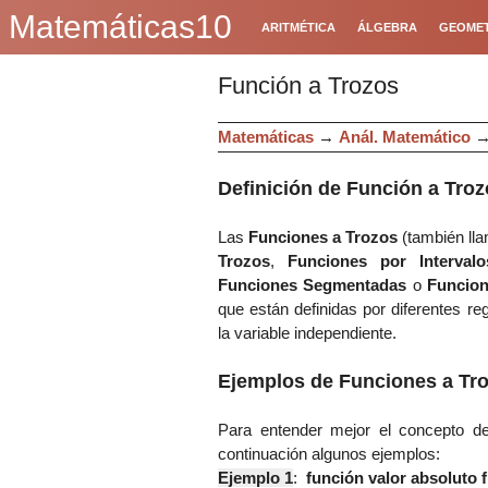
Matemáticas10
ARITMÉTICA
ÁLGEBRA
GEOMET
Función a Trozos
Matemáticas
→
Anál. Matemático
Definición de Función a Troz
Las
Funciones a Trozos
(también l
Trozos
,
Funciones por Intervalo
Funciones Segmentadas
o
Funcion
que están definidas por diferentes re
la variable independiente.
Ejemplos de Funciones a Tr
Para entender mejor el concepto d
continuación algunos ejemplos:
Ejemplo 1
:
función valor absoluto f