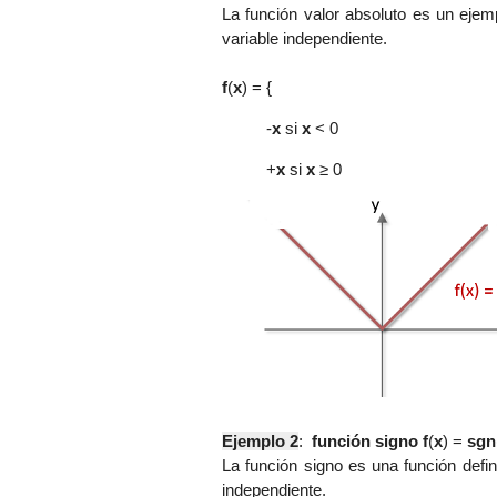
La función valor absoluto es un ejem
variable independiente.
f
(
x
) = {
-
x
si
x
< 0
+
x
si
x
≥ 0
Ejemplo 2
:
función signo f
(
x
) =
sgn
La función signo es una función defin
independiente.