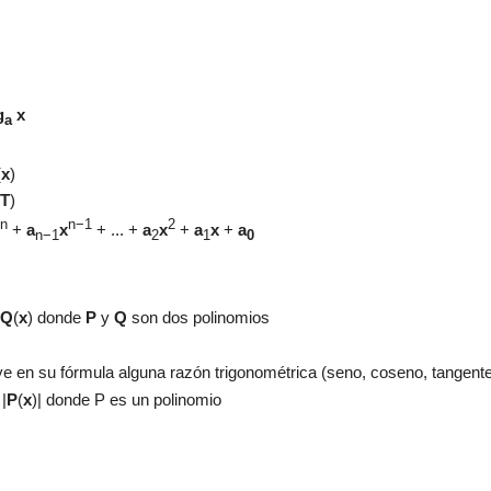
g
x
a
(
x
)
T
)
n
n−1
2
+
a
x
+ ... +
a
x
+
a
x
+
a
n−1
2
1
0
Q
(
x
) donde
P
y
Q
son dos polinomios
ye en su fórmula alguna razón trigonométrica (seno, coseno, tangente.
 |
P
(
x
)|
donde P es un polinomio