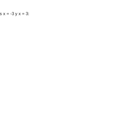
 x = -3 y x = 3: