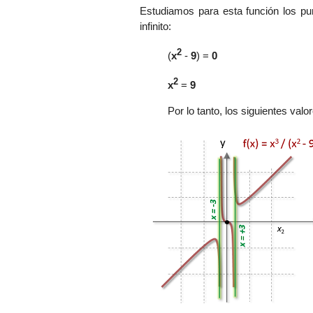
Estudiamos
para esta función
los pu
infinito:
2
(
x
-
9
) =
0
2
x
=
9
Por lo tanto, los siguientes val