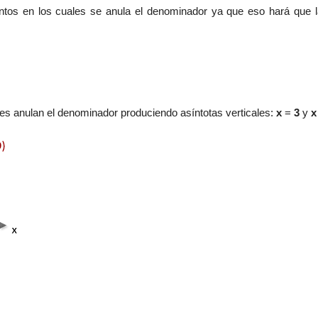
ntos en los cuales se anula el denominador ya que eso hará que l
ores anulan el denominador produciendo asíntotas verticales:
x
=
3
y
x