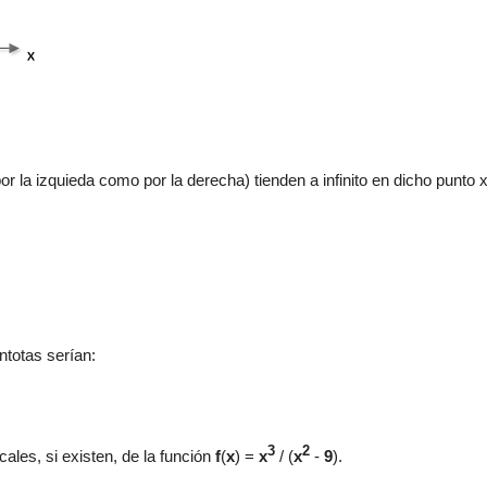
 la izquieda como por la derecha) tienden a infinito en dicho punto x
ntotas serían:
3
2
icales,
si existen,
de la función
f
(
x
) =
x
/ (
x
-
9
).