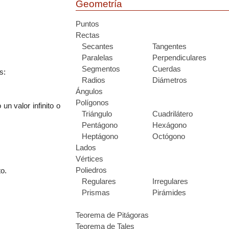
Geometría
Puntos
Rectas
Secantes
Tangentes
Paralelas
Perpendiculares
Segmentos
Cuerdas
s:
Radios
Diámetros
Ángulos
Polígonos
n valor infinito o
Triángulo
Cuadrilátero
Pentágono
Hexágono
Heptágono
Octógono
Lados
Vértices
Poliedros
o.
Regulares
Irregulares
Prismas
Pirámides
Teorema de Pitágoras
Teorema de Tales