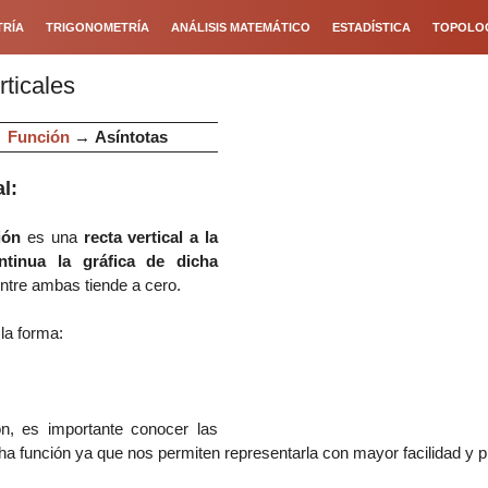
RÍA
TRIGONOMETRÍA
ANÁLISIS MATEMÁTICO
ESTADÍSTICA
TOPOLO
ticales
→
Función
→
Asíntotas
al
:
ción
es una
recta vertical a la
tinua la gráfica de dicha
entre ambas tiende a cero.
la forma:
ón, es importante conocer las
icha función ya que nos permiten representarla con mayor facilidad y p