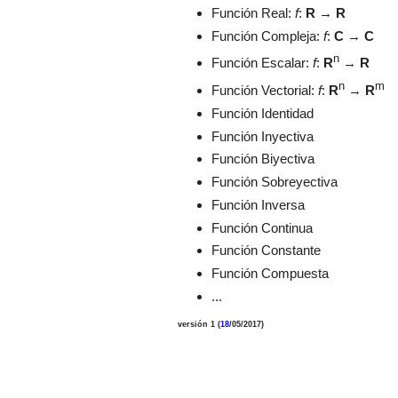
Función Real:
f
:
R
→
R
Función Compleja:
f
:
C
→
C
n
Función Escalar:
f
:
R
→
R
n
m
Función Vectorial:
f
:
R
→
R
Función Identidad
Función Inyectiva
Función Biyectiva
Función Sobreyectiva
Función Inversa
Función Continua
Función Constante
Función Compuesta
...
versión 1 (
18
/05/2017)