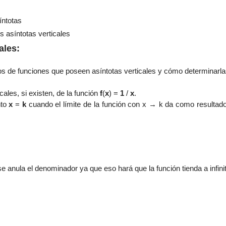
íntotas
s asíntotas verticales
ales:
s de funciones que poseen asíntotas verticales y cómo determinarla
icales,
si existen,
de la función
f
(
x
) =
1
/
x
.
nto
x
=
k
cuando el límite de la función con
x
→ k da como resultado u
 anula el denominador ya que eso hará que la función tienda a infinit