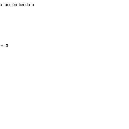
a función tienda a
= -
3
.