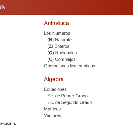
GÍA
Aritmética
Los Números
(
N
) Naturales
(
Z
) Enteros
(
Q
) Racionales
(
C
) Complejos
Operaciones Matemáticas
Álgebra
Ecuaciones
Ec. de Primer Grado
Ec. de Segundo Grado
Matrices
Vectores
recisión.