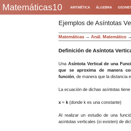
Matemáticas10
ARITMÉTICA
ÁLGEBRA
GEOMET
Ejemplos de Asíntotas Ver
Matemáticas
→
Anál. Matemático
Definición de Asíntota
Vertic
Una
Asíntota Vertical de una Fun
que se aproxima de manera con
función
, de manera que la distancia 
La ecuación de dichas asíntotas tiene 
x
=
k
(donde k es una constante)
Al realizar un estudio de una funci
asíntotas verticales (si existen) de d