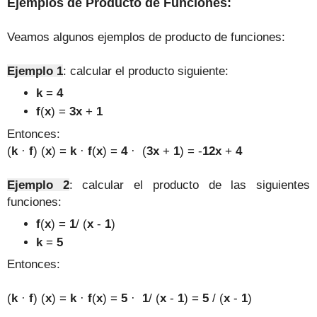
Ejemplos de Producto de Funciones:
Veamos algunos ejemplos de producto de funciones:
Ejemplo 1
:
calcular el producto siguiente:
k
=
4
f
(
x
) =
3x
+
1
Entonces:
(
k
·
f
) (
x
) =
k
·
f
(
x
) =
4
· (
3x
+
1
) = -
12x
+
4
Ejemplo 2
: calcular el producto de las siguientes
funciones:
f
(
x
) =
1
/ (
x
-
1
)
k
=
5
Entonces:
(
k
·
f
) (
x
) =
k
·
f
(
x
) =
5
·
1
/ (
x
-
1
)
=
5
/ (
x
-
1
)