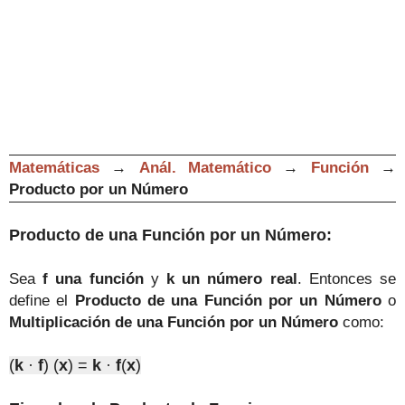
Matemáticas
→
Anál. Matemático
→
Función
→
Producto por un Número
Producto de una Función por un Número:
Sea
f una función
y
k un número real
. Entonces se
define el
Producto de una Función por un Número
o
Multiplicación de una Función por un Número
como:
(
k
·
f
) (
x
) =
k
·
f
(
x
)