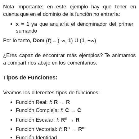
Nota importante: en este ejemplo hay que tener en
cuenta que en el dominio de la función no entraría:
x
=
1
ya que anularía el denominador del primer
sumando
Por lo tanto,
Dom
(
f
) = (
-
∞
,
1
) U (
1
, +
∞
)
¿Eres capaz de encontrar más ejemplos? Te animamos
a compartirlos abajo en los comentarios.
Tipos de Funciones:
Veamos los diferentes tipos de funciones:
Función Real:
f
:
R
→
R
Función Compleja:
f
:
C
→
C
n
Función Escalar:
f
:
R
→
R
n
m
Función Vectorial:
f
:
R
→
R
Función Identidad