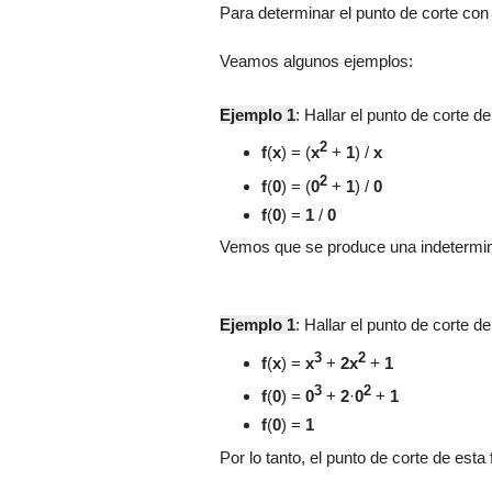
Para determinar el punto de corte con 
Veamos algunos ejemplos:
Ejemplo 1
: Hallar el punto de corte d
2
f
(
x
) =
(
x
+
1
) /
x
2
f
(
0
) =
(
0
+
1
) /
0
f
(
0
) =
1
/
0
Vemos que se produce una indetermina
Ejemplo 1
: Hallar el punto de corte d
3
2
f
(
x
) =
x
+
2x
+
1
3
2
f
(
0
) =
0
+
2
·
0
+
1
f
(
0
) =
1
Por lo tanto, el punto de corte de esta