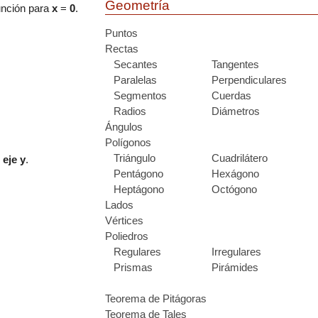
Geometría
función para
x
=
0
.
Puntos
Rectas
Secantes
Tangentes
Paralelas
Perpendiculares
Segmentos
Cuerdas
Radios
Diámetros
Ángulos
Polígonos
Triángulo
Cuadrilátero
 eje y
.
Pentágono
Hexágono
Heptágono
Octógono
Lados
Vértices
Poliedros
Regulares
Irregulares
Prismas
Pirámides
Teorema de Pitágoras
Teorema de Tales