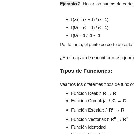
Ejemplo 2
: Hallar los puntos de corte
f
(
x
) =
(
x
+
1
) / (
x
-
1
)
f
(
0
) =
(
0
+
1
) / (
0
-
1
)
f
(
0
) =
1
/ -
1
= -
1
Por lo tanto, el punto de corte de esta
¿Eres capaz de encontrar más ejempl
Tipos de Funciones:
Veamos los diferentes tipos de funcio
Función Real:
f
:
R
→
R
Función Compleja:
f
:
C
→
C
n
Función Escalar:
f
:
R
→
R
n
m
Función Vectorial:
f
:
R
→
R
Función Identidad