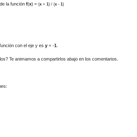
 de la función
f
(
x
) =
(
x
+
1
) / (
x
-
1
)
 función con el eje y es
y
= -
1
.
os? Te animamos a compartirlos abajo en los comentarios.
nes: