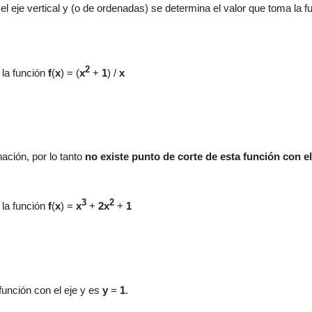
el eje vertical y (o de ordenadas) se determina el valor que toma la 
2
e la función
f
(
x
) =
(
x
+
1
) /
x
ción, por lo tanto
no existe punto de corte de esta función con el
3
2
e la función
f
(
x
) =
x
+
2x
+
1
 función con el eje y es
y
=
1
.