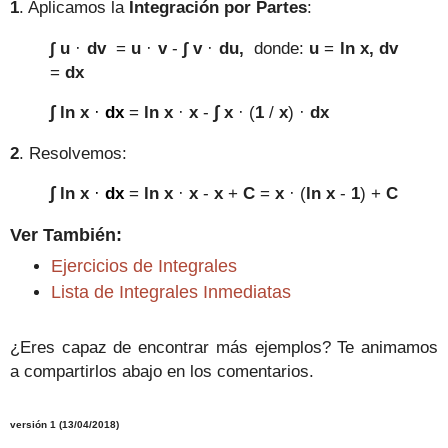
1
. Aplicamos la
Integración por Partes
:
∫
u
·
dv
=
u
·
v
-
∫
v
·
du
,
donde:
u
=
ln
x,
dv
=
dx
∫
∫
ln x
·
dx
=
ln
x
·
x
-
x
· (
1
/
x
)
·
dx
2
. Resolvemos:
∫
ln x
·
dx
=
ln
x
·
x
-
x
+
C
=
x
·
(
ln
x
-
1
) +
C
Ver También:
Ejercicios de Integrales
Lista de Integrales Inmediatas
¿Eres capaz de encontrar más ejemplos? Te animamos
a compartirlos abajo en los comentarios.
versión 1 (13/04/2018)