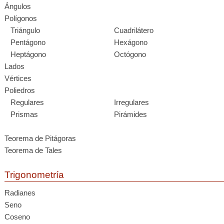
Ángulos
Polígonos
Triángulo
Cuadrilátero
Pentágono
Hexágono
Heptágono
Octógono
Lados
Vértices
Poliedros
Regulares
Irregulares
Prismas
Pirámides
Teorema de Pitágoras
Teorema de Tales
Trigonometría
Radianes
Seno
Coseno