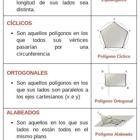
longitud de sus lados sea
distinta.
CÍCLICOS
Son aquellos polígonos
en
los
que todos sus vértices
pasarían po
r una
circunferencia
Polígono Cíclico
ORTOGONALES
Son aquellos polígonos
en
los
que
sus lados son paralelos a
los e
jes cartesianos (x e y)
Polígono
Ortogonal
ALABEADOS
S
on
aquellos
en los
que sus
lados no está
n todos en el
Polígono Alabeado
mismo plano