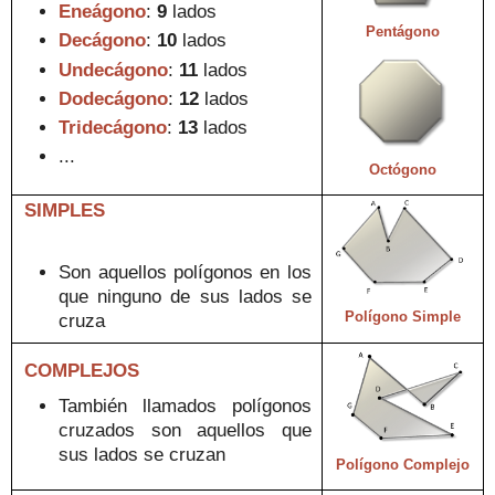
Eneágono
:
9
lados
Pentágono
Decágono
:
10
lados
Undecágono
:
11
lados
Dodecágono
:
12
lados
Tridecágono
:
13
lados
...
Octógono
SIMPLES
Son aquellos polígonos en los
que ningun
o
de sus la
dos se
Polígono Simple
cruza
COMPLEJOS
T
ambién lla
mados polígonos
cruzados
son aquellos que
sus lados se cruzan
Polígono Complejo