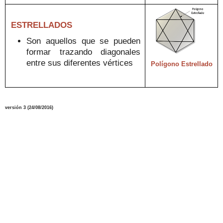
ESTRELLADOS
S
on
aquellos
que
se
pueden
forma
r trazando diagonales
entre sus diferentes vértices
Polígono Estrellado
versión
3
(
24/08
/2016
)