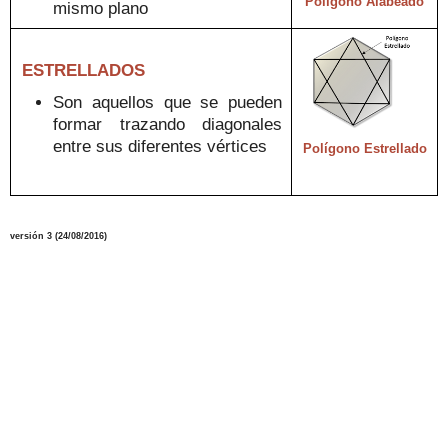
Polígono Alabeado
mismo plano
ESTRELLADOS
S
on
aquellos
que
se
pueden
forma
r trazando diagonales
entre sus diferentes vértices
Polígono Estrellado
versión
3
(
24/08
/2016
)