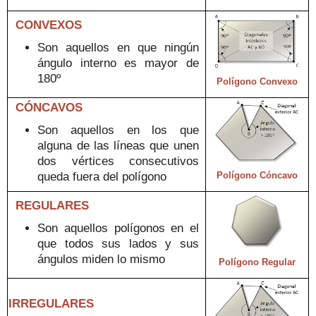
CONVEXOS
S
on aquellos en que
ningún
ángulo interno es mayor de
180
º
Polígono Convexo
CÓNCAVOS
Son aquellos en los que
alguna de las líneas que unen
dos vértices consecutivos
que
da fuera del polígono
Polígono Cóncavo
REGULARES
Son aquellos
polígonos en el
que todos sus lados y sus
ángulos mide
n lo mismo
Polígono Regular
IRREGULARES