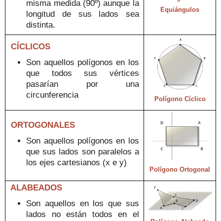
misma medida (90º) aunque la
Equiángulos
longitud de sus lados sea
distinta.
CÍCLICOS
Son aquellos polígonos
en
los
que todos sus vértices
pasarían po
r una
circunferencia
Polígono Cíclico
ORTOGONALES
Son aquellos polígonos
en
los
que
sus lados son paralelos a
los e
jes cartesianos (x e y)
Polígono
Ortogonal
ALABEADOS
S
on
aquellos
en los
que sus
lados no está
n todos en el