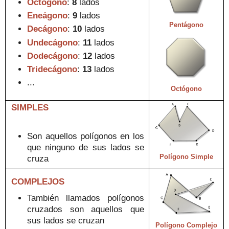
Octógono
:
8
lados
Eneágono
:
9
lados
Pentágono
Decágono
:
10
lados
Undecágono
:
11
lados
Dodecágono
:
12
lados
Tridecágono
:
13
lados
...
Octógono
SIMPLES
Son aquellos polígonos en los
que ningun
o
de sus la
dos se
Polígono Simple
cruza
COMPLEJOS
T
ambién lla
mados polígonos
cruzados
son aquellos que
sus lados se cruzan
Polígono Complejo