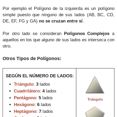
Por ejemplo el Pol
ígono de la izquierda es un polígono
simple puesto que
n
inguno de sus lados (AB, BC, CD,
DE, EF, FG y GA)
no se cruzan entre sí
.
Por otro lado se consideran
Polígonos Complejos
a
aquellos
en los que alg
uno de sus
lados es interseca
con
otro.
Otros Tipos
de Polígonos
:
SEGÚN EL NÚMERO DE LADOS
:
Triángulo
:
3
lados
Cuadrilátero
:
4
lados
Pentágono
:
5
lados
Triángulo
Hexágono
:
6
lados
Heptá
gono
:
7
lados