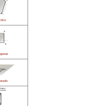
clico
ogonal
abeado