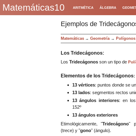
Matemáticas10
ARITMÉTICA
ÁLGEBRA
GEOMET
Ejemplos de Tridecágono
Matemáticas
→
Geometría
→
Polígonos
Los
Tridecágonos
:
Los
Tri
decágonos
son un tipo de
Pol
Elementos
d
e los
Tri
decágonos
:
1
3
vértices
:
puntos donde se un
1
3
lad
os
:
segmentos rectos unid
1
3
ángulos interiores
: en lo
1
5
2
º
1
3
ángulos exteriores
Etimológicamente, "
Tri
decágono
" 
(
trece
) y
"
gono
" (ángulo).