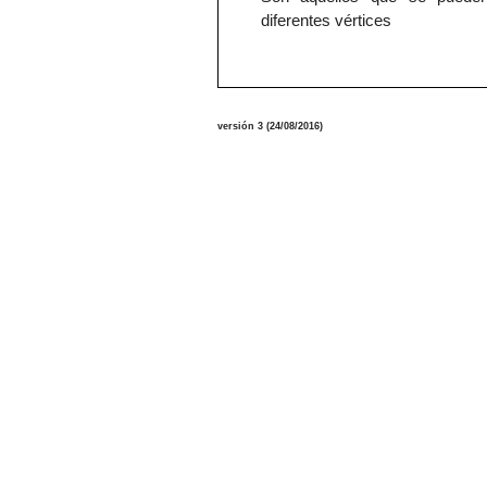
diferentes vértices
versión
3
(
24/08
/2016
)