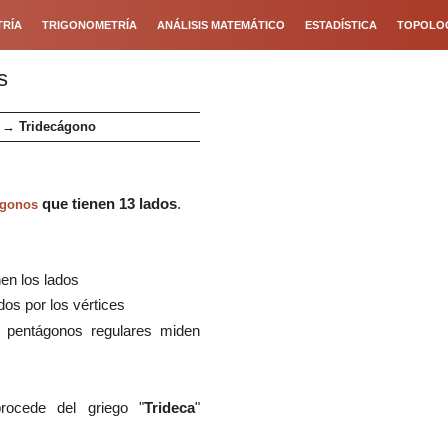
RÍA
TRIGONOMETRÍA
ANÁLISIS MATEMÁTICO
ESTADÍSTICA
TOPOLO
s
→
Tridecágono
que tienen
1
3
lados
.
ígonos
en los lados
os por los vértices
s pentágonos regulares miden
procede
del griego
"
Tri
de
ca
"