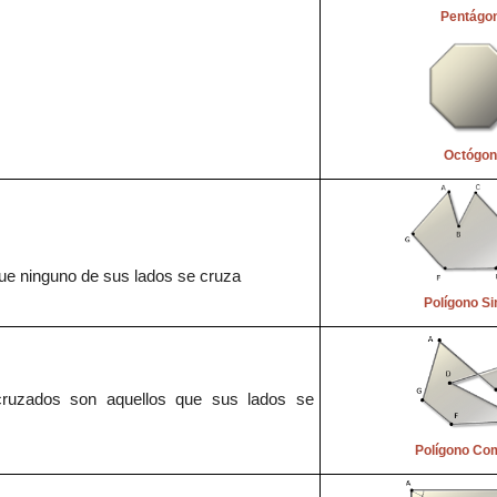
Pentágo
Octógon
ue ningun
o
de sus la
dos se
cruza
Polígono S
cruzados
son aquellos que sus lados se
Polígono Co