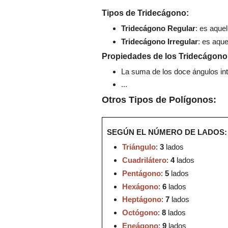
Tipos d
e
Tri
decágono
:
Tri
decágono
Regular
: es a
que
Tri
de
cágono
Irregular
: es aqu
Propie
dades de los
Tri
decágono
La suma de
los
doce
ángulos in
..
.
Otros Tipos
de Polígonos
:
SEGÚN EL NÚMERO DE LADOS
:
Triángulo
:
3
lados
Cuadrilátero
:
4
lados
Pentágono
:
5
lados
Hexágono
:
6
lados
Heptá
gono
:
7
lados
Octógono
:
8
lados
Eneágono
:
9
lados