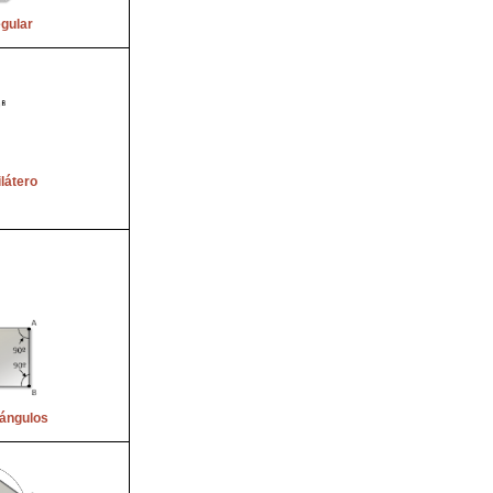
egular
látero
iángulos