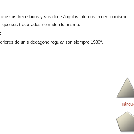
l que
sus
trece
lados y sus
doce
ángulos internos miden lo mismo.
el que sus
trece
lados no miden lo mismo
.
:
teriores de un
tridecágono
regular
son siempre
1
98
0º
.
Triángul