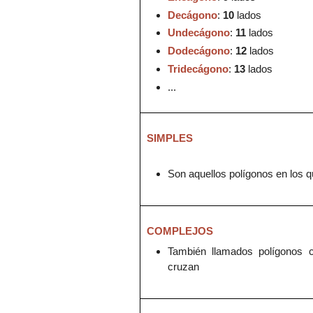
Decágono
:
10
lados
Undecágono
:
11
lados
Dodecágono
:
12
lados
Tridecágono
:
13
lados
...
SIMPLES
Son aquellos polígonos en los q
COMPLEJOS
T
ambién lla
mados polígonos 
cruzan