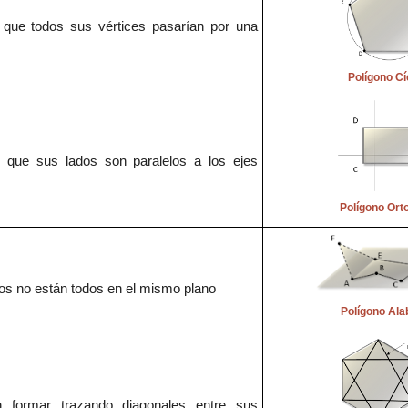
s
que todos sus vértices pasarían po
r una
Polígono Cí
s
que
sus lados son paralelos a los e
jes
Polígono
Ort
os no está
n todos en el mismo plano
Polígono Al
n forma
r trazando diagonales entre sus