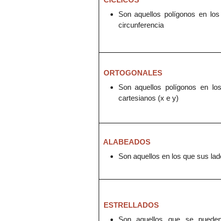
Son aquellos polígonos
en
lo
circunferencia
ORTOGONALES
Son aquellos polígonos
en
lo
cartesianos (x e y)
ALABEADOS
S
on
aquellos
en los
que sus lad
ESTRELLADOS
S
on
aquellos
que
se
puede