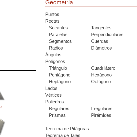
Geometría
Puntos
Rectas
Secantes
Tangentes
Paralelas
Perpendiculares
Segmentos
Cuerdas
Radios
Diámetros
Ángulos
Polígonos
Triángulo
Cuadrilátero
Pentágono
Hexágono
Heptágono
Octógono
Lados
Vértices
Poliedros
o
Regulares
Irregulares
Prismas
Pirámides
Teorema de Pitágoras
Teorema de Tales