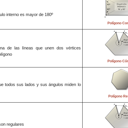
ulo interno es mayor de 180
º
Polígono Co
una de las líneas que unen dos vértices
olígono
Polígono Có
que todos sus lados y sus ángulos mide
n lo
Polígono Re
son regulares