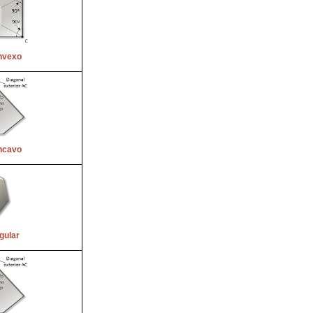
nvexo
ncavo
gular