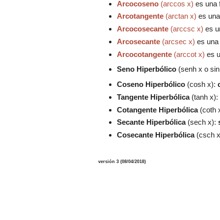
Arcocoseno
(arccos x)
es una f
Arcotangente
(arctan x)
es una 
Arcocosecante
(arccsc x)
es un
Arcosecante
(arcsec x)
es una 
Arcocotangente
(arccot x)
es u
Seno Hiperbólico
(senh x o sin
Coseno Hiperbólico
(cosh x):
Tangente Hiperbólica
(tanh x):
Cotangente Hiperbólica
(coth 
Secante Hiperbólica
(sech x):
Cosecante Hiperbólica
(csch x
versión 3 (08/04/2018)