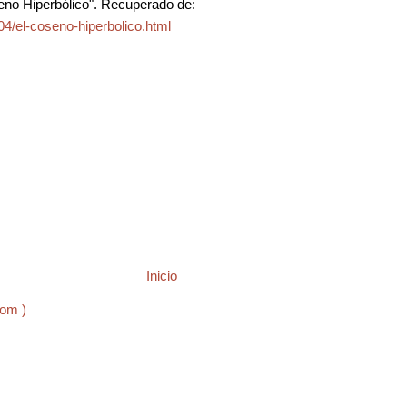
eno Hiperbólico". Recuperado de:
4/el-coseno-hiperbolico.html
Inicio
tom )