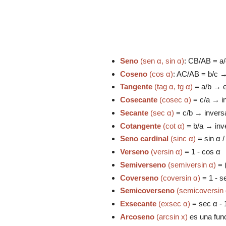
Seno
(sen α, sin α)
: CB/AB = a/
Coseno
(cos α)
: AC/AB = b/c → 
T
angente
(tag α, tg α)
= a/b → es
Cosecante
(cosec α)
= c/a → in
Secante
(sec α)
= c/b → inversa
Cotangente
(cot α)
= b/a → inve
Seno cardinal
(sinc α)
= sin α /
Verseno
(versin α)
= 1 - cos α
Semiverseno
(semiversin α)
= (
Coverseno
(coversin α)
= 1 - s
Semicoverseno
(semicoversin 
Exsecante
(exsec α)
= sec α - 
Arcoseno
(arcsin x)
es una func