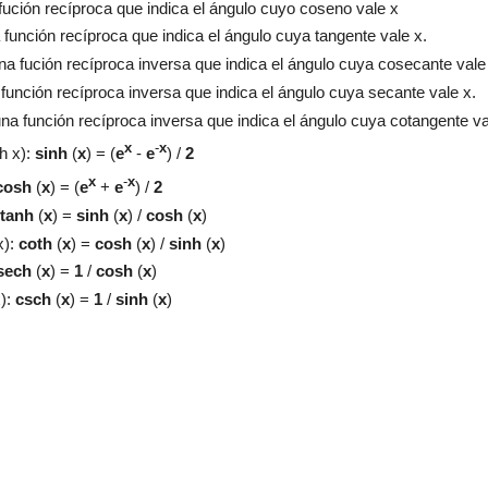
ución recíproca que indica el ángulo cuyo coseno vale x
función recíproca que indica el ángulo cuya tangente vale x.
a fución recíproca inversa que indica el ángulo cuya cosecante vale
función recíproca inversa que indica el ángulo cuya secante vale x.
na función recíproca inversa que indica el ángulo cuya cotangente va
x
-
x
h x):
sinh
(
x
) = (
e
-
e
) /
2
x
-
x
cosh
(
x
) = (
e
+
e
) /
2
tanh
(
x
) =
sinh
(
x
) /
cosh
(
x
)
x):
coth
(
x
) =
cosh
(
x
) /
sinh
(
x
)
sech
(
x
) =
1
/
cosh
(
x
)
):
csch
(
x
) =
1
/
sinh
(
x
)