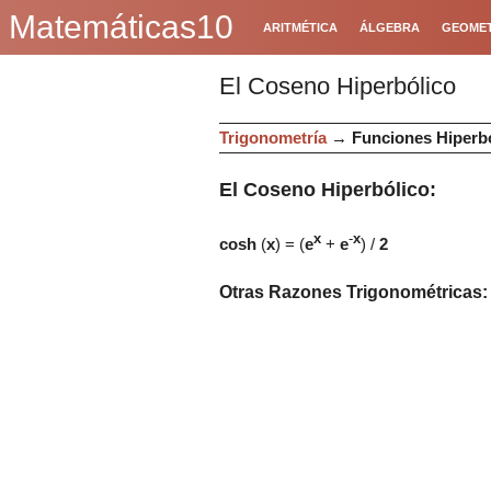
Matemáticas10
ARITMÉTICA
ÁLGEBRA
GEOMET
El Coseno Hiperbólico
Trigonometría
→
Funciones Hiperb
El Coseno Hiperbólico:
x
-
x
cosh
(
x
) = (
e
+
e
) /
2
Otras Razones Trigonométricas: