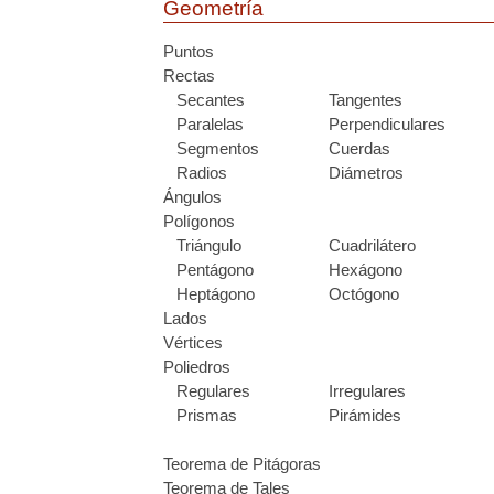
Geometría
Puntos
Rectas
Secantes
Tangentes
Paralelas
Perpendiculares
Segmentos
Cuerdas
Radios
Diámetros
Ángulos
Polígonos
Triángulo
Cuadrilátero
Pentágono
Hexágono
Heptágono
Octógono
Lados
Vértices
Poliedros
Regulares
Irregulares
Prismas
Pirámides
Teorema de Pitágoras
Teorema de Tales