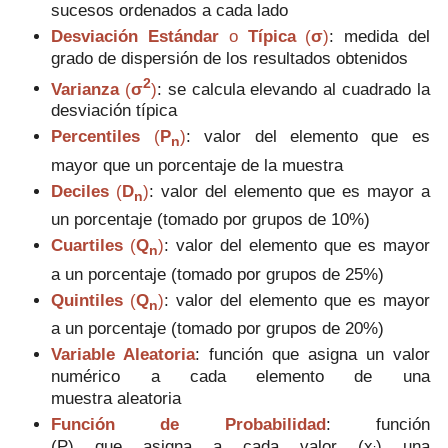
sucesos ordenados a cada lado
Desviación Estándar
o
Típica
(
σ
)
: medida del
grado de dispersión de los resultados obtenidos
2
Varianza
(
σ
)
: se calcula elevando al cuadrado la
desviación típica
Percentiles
(
P
)
: valor del elemento que es
n
mayor que un porcentaje de la muestra
Deciles
(
D
)
: valor del elemento que es mayor a
n
un porcentaje (tomado por grupos de 10%)
Cuartiles
(
Q
)
: valor del elemento que es mayor
n
a un porcentaje (tomado por grupos de 25%)
Quintiles
(
Q
)
:
valor del elemento que es mayor
n
a un porcentaje (tomado por grupos de 20%)
Variable Aleatoria
:
función que asigna un valor
numérico a cada elemento de una
muestra aleatoria
Función de Probabilidad
:
función
(P) que asigna a cada valor (
x
) una