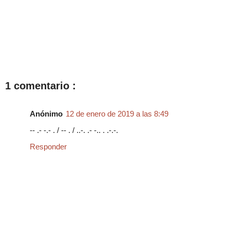
1 comentario :
Anónimo
12 de enero de 2019 a las 8:49
-- .- -.- . / -- . / ..-. .- -.. . .-.-.
Responder