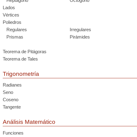
Heptágono
Octógono
Lados
Vértices
Poliedros
Regulares
Irregulares
Prismas
Pirámides
Teorema de Pitágoras
Teorema de Tales
Trigonometría
Radianes
Seno
Coseno
Tangente
Análisis Matemático
Funciones