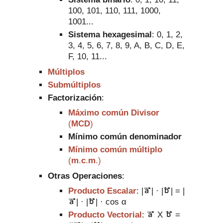
100, 101, 11
0, 111, 1000,
1001...
Sistema hexagesimal
: 0, 1, 2,
3, 4, 5, 6, 7, 8, 9, A, B,
C, D, E,
F, 10, 11...
Múltiplos
Submúltiplos
Factorización
:
Máximo común Divisor
(
MCD
)
Míni
mo común denominador
Mínimo común múltip
lo
(
m
.
c
.
m
.
)
Otras Operaciones
:
Producto Escalar
:
|
| ·
|
| =
|
| ·
|
| · cos
α
Producto Vectorial
:
X
=