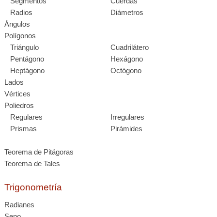
Segmentos
Cuerdas
Radios
Diámetros
Ángulos
Polígonos
Triángulo
Cuadrilátero
Pentágono
Hexágono
Heptágono
Octógono
Lados
Vértices
Poliedros
Regulares
Irregulares
Prismas
Pirámides
Teorema de Pitágoras
Teorema de Tales
Trigonometría
Radianes
Seno