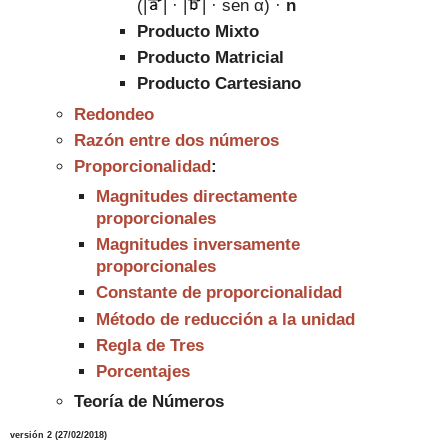
(
|
| ·
|
| · sen
α) ·
n
Producto Mixto
Producto Matricial
Producto Cartesiano
Redondeo
Razón entre dos números
Proporcionalidad
:
Magnitudes directamente
proporcionales
Magnitudes inversamente
proporcionales
Constante de proporcionalidad
Método de reducción a la unidad
Regla de Tres
Porcentajes
Teor
ía de N
úmeros
versión
2
(
27/02/2018
)