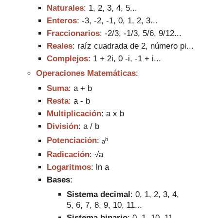
Naturales
: 1, 2, 3, 4, 5...
Enteros
: -3, -2, -1,
0, 1, 2, 3...
Fraccionarios
:
-2/3, -1/3, 5/6, 9/1
2...
Reales
: raí
z cuadrada de 2, número pi
...
Complejos
: 1 + 2i,
0
-i, -1 + i...
Operaciones Matemáticas
:
Suma
: a + b
Resta
: a - b
Multiplicación
: a
x b
División
: a
/
b
b
Potenciación
:
a
Radicación
:
√a
Logaritmos
: ln a
Bases
:
Sistema decimal
: 0, 1,
2, 3, 4,
5, 6, 7
, 8, 9, 10, 11
...
Sistema binario
: 0, 1,
10, 11,